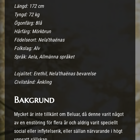
Längd: 172 cm
Tyngd: 72 kg
Ögonfärg: Blå
Hårfärg: Mörkbrun
Födelseort: Nela’thaënas
Folkslag: Alv
Språk: Aela, Allmänna språket
Lojalitet: Erethil, Nela’thaënas bevarelse
Civilstånd: Änkling
Bakgrund
Mycket är inte tillkänt om Beluar, då denne varit något
av en enstöring för flera år och aldrig varit speciellt
social eller inflytelserik, eller sällan närvarande i högt
uppsatt sällskap.