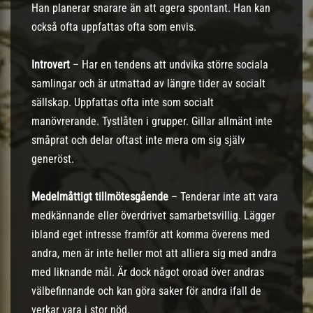
Han planerar snarare än att agera spontant. Han kan
också ofta uppfattas ofta som envis.
Introvert
– Har en tendens att undvika större sociala
samlingar och är utmattad av längre tider av socialt
sällskap. Uppfattas ofta inte som socialt
manövrerande. Tystlåten i grupper. Gillar allmänt inte
småprat och delar oftast inte mera om sig själv
generöst.
Medelmåttigt tillmötesgående
– Tenderar inte att vara
medkännande eller överdrivet samarbetsvillig. Lägger
ibland eget intresse framför att komma överens med
andra, men är inte heller mot att alliera sig med andra
med liknande mål. Är dock något oroad över andras
välbefinnande och kan göra saker för andra ifall de
verkar vara i stor nöd.