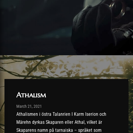
Athalism
Post has published by
23/03/2021
March 21, 2021
Athalismen i östra Talanrien I Karm Iserion och
Märehn dyrkas Skaparen eller Athal, vilket är
Skaparens namn på tarnaiska – språket som