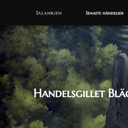
Senaste händelser
Senaste händelser
Handelsgillet Blä