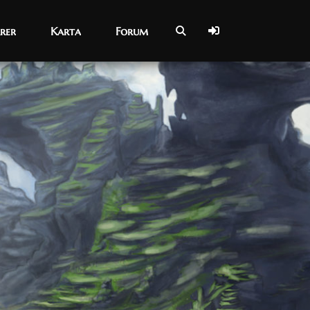
rer
rer
Karta
Karta
Forum
Forum
01/05/2021