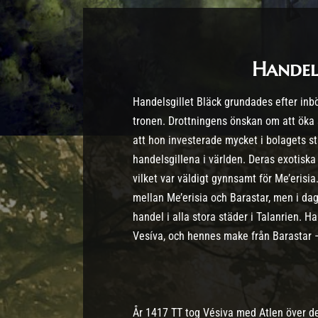
Handel
Handelsgillet Bläck grundades efter inb
tronen. Drottningens önskan om att öka
att hon investerade mycket i bolagets st
handelsgillena i världen. Deras exotiska
vilket var väldigt gynnsamt för Me’erisi
mellan Me’erisia och Barastar, men i d
handel i alla stora städer i Talanrien. 
Vesíva, och hennes make från Barastar –
År 1417 TT tog Vésiva med Atlen över de