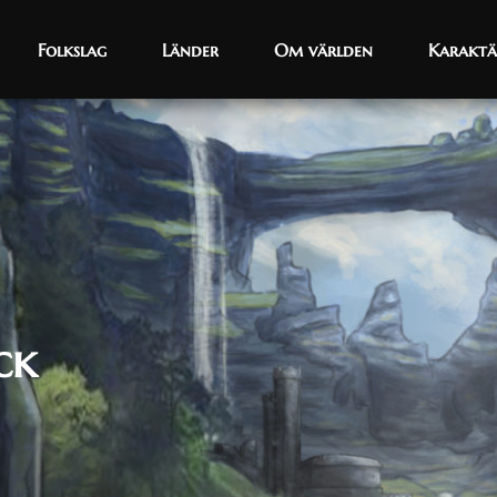
Folkslag
Folkslag
Länder
Länder
Om världen
Om världen
Karaktä
Karaktä
ck