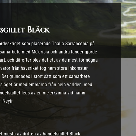
sgillet Bläck
ördeskriget som placerade Thalia Sarrancenia på
 samarbete med Me’erisia och andra länder gjorde
art, och därefter blev det ett av de mest förmögna
 varor från havsriket tog hem stora inkomster,
a. Det grundades i stort sätt som ett samarbete
agsläget är medlemmarna från hela världen, med
Handelsgillet leds av en me’erkvinna vid namn
 Neyir.
t mesta av driften av handelsgillet Bläck.