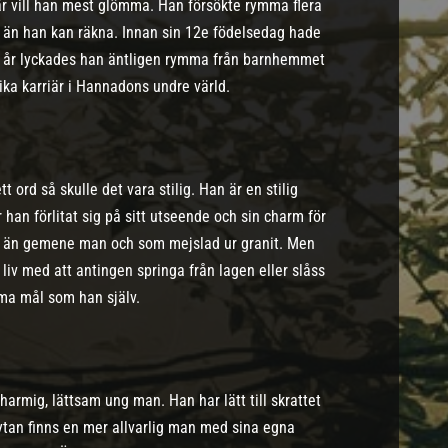
r vill han mest glömma. Han försökte rymma flera
r än han kan räkna. Innan sin 12e födelsedag hade
 14 år lyckades han äntligen rymma från barnhemmet
ika karriär i Hannadons undre värld.
ord så skulle det vara stilig. Han är en stilig
han förlitat sig på sitt utseende och sin charm för
gre än gemene man och som mejslad ur granit. Men
 liv med att antingen springa från lagen eller slåss
ma mål som han själv.
harmig, lättsam ung man. Han har lätt till skrattet
ytan finns en mer allvarlig man med sina egna