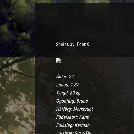
Spelas av: EdenX
Åld
er: 27
Längd: 1.87
Tyngd
: 80 kg
Ögonfärg: Bruna
Hårfärg: Mörkbrunt
Födelseort: Karm
Folkslag: Karman
Lojalitet: Sig själv