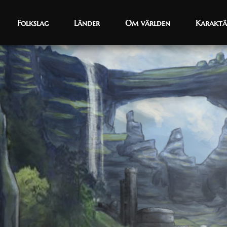
Folkslag
Folkslag
Länder
Länder
Om världen
Om världen
Karaktä
Karaktä