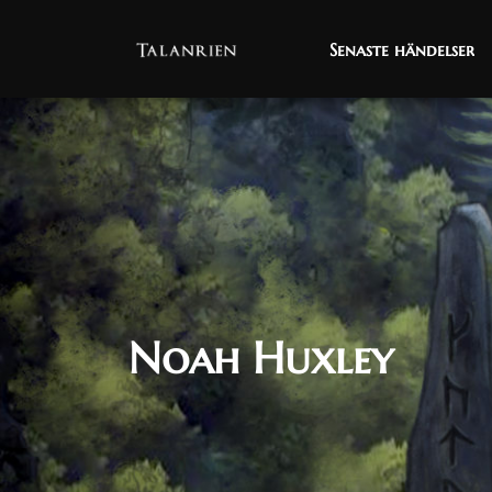
Senaste händelser
Senaste händelser
Noah Huxley