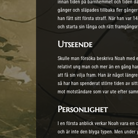
innan tiden på barnhemmet och tiden dä
gånger och släpades tillbaka fler gånge
han fått sitt första straff. När han var
och starta sin långa och rätt framgångsr
Utseende
Skulle man försöka beskriva Noah med ett 
relativt ung man och mer än en gång har 
att få sin vilja fram. Han är något län
så har han spenderat större tiden av sitt
mot motståndare som var ute efter sam
Personlighet
I en första anblick verkar Noah vara en c
och är inte den blyga typen. Men under 