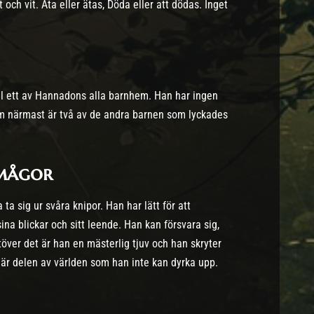
 och vit. Äta eller ätas, Döda eller att dödas. Inget
l ett av Hannadons alla barnhem. Han har ingen
m närmast är två av de andra barnen som lyckades
rmågor
 ta sig ur svåra knipor. Han har lätt för att
na blickar och sitt leende. Han kan försvara sig,
över det är han en mästerlig tjuv och han skryter
 här delen av världen som han inte kan dyrka upp.