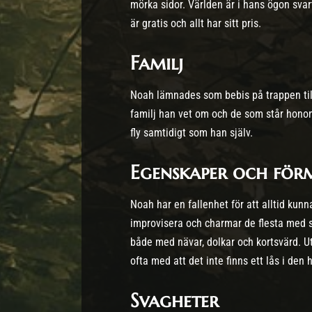
mörka sidor. Världen är i hans ögon svart
är gratis och allt har sitt pris.
Familj
Noah lämnades som bebis på trappen til
familj han vet om och de som står hono
fly samtidigt som han själv.
Egenskaper och fö
Noah har en fallenhet för att alltid kunna
improvisera och charmar de flesta med si
både med nävar, dolkar och kortsvärd. Ut
ofta med att det inte finns ett lås i den
Svagheter