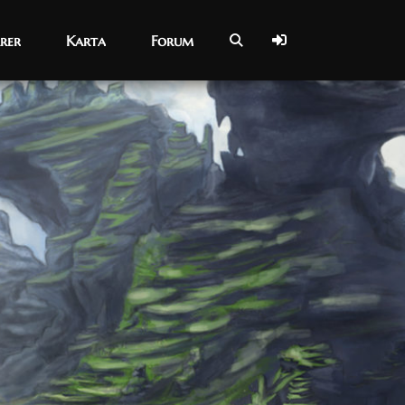
rer
rer
Karta
Karta
Forum
Forum
14/05/2022