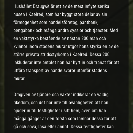
Hushållet Draugwë är ett av de mest inflytelserika
husen i Kaelred, som har byggt stora delar av sin
förmögenhet som handelsföretag, pantbank,
pengabank och många andra sysslor och tjänster. Med
en vaktstyrka bestående av nästan 200 män och
kvinnor inom stadens murar utgör hans styrka en av de
större privata stridsstyrkorna i Kaelred. Dessa 200
inkluderar inte antalet han har hyrt in och tränat för att
utföra transport av handelsvaror utanför stadens
murar.
Omgiven av tjänare och vakter indikerar en väldig
rikedom, och det hör inte till ovanligheten att han
bjuder in till festligheter i sitt hem, även om han
många gånger är den första som lämnar dessa för att
gå och sova, läsa eller annat. Dessa festligheter kan