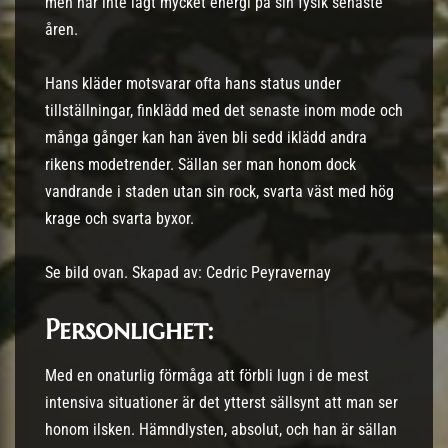
men har inte lagt mycket energi på sin fysik senaste
åren.
Hans kläder motsvarar ofta hans status under
tillställningar, finklädd med det senaste inom mode och
många gånger kan han även bli sedd iklädd andra
rikens modetrender. Sällan ser man honom dock
vandrande i staden utan sin rock, svarta väst med hög
krage och svarta byxor.
Se bild ovan. Skapad av: Cedric Peyravernay
Personlighet:
Med en onaturlig förmåga att förbli lugn i de mest
intensiva situationer är det ytterst sällsynt att man ser
honom ilsken. Hämndlysten, absolut, och han är sällan