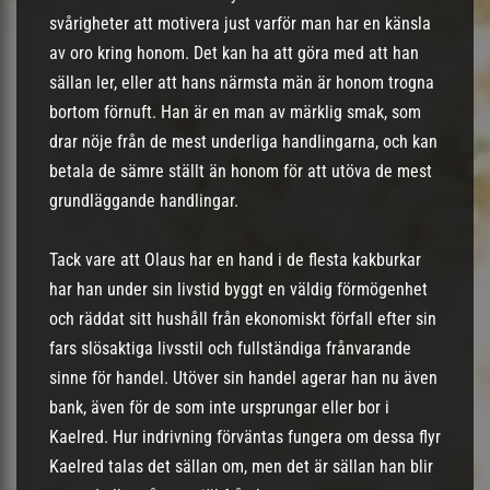
svårigheter att motivera just varför man har en känsla
av oro kring honom. Det kan ha att göra med att han
sällan ler, eller att hans närmsta män är honom trogna
bortom förnuft. Han är en man av märklig smak, som
drar nöje från de mest underliga handlingarna, och kan
betala de sämre ställt än honom för att utöva de mest
grundläggande handlingar.
Tack vare att Olaus har en hand i de flesta kakburkar
har han under sin livstid byggt en väldig förmögenhet
och räddat sitt hushåll från ekonomiskt förfall efter sin
fars slösaktiga livsstil och fullständiga frånvarande
sinne för handel. Utöver sin handel agerar han nu även
bank, även för de som inte ursprungar eller bor i
Kaelred. Hur indrivning förväntas fungera om dessa flyr
Kaelred talas det sällan om, men det är sällan han blir