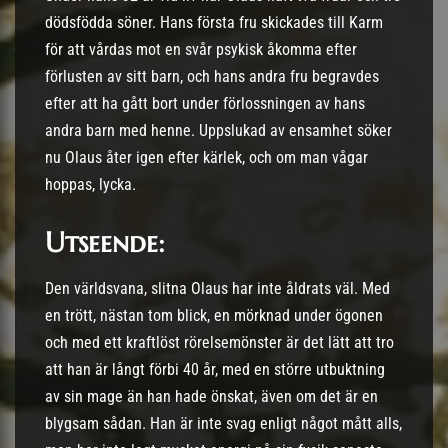
dödsfödda söner. Hans första fru skickades till Karm
för att vårdas mot en svår psykisk åkomma efter
förlusten av sitt barn, och hans andra fru begravdes
efter att ha gått bort under förlossningen av hans
andra barn med henne. Uppslukad av ensamhet söker
nu Olaus åter igen efter kärlek, och om man vågar
hoppas, lycka.
Utseende:
Den världsvana, slitna Olaus har inte åldrats väl. Med
en trött, nästan tom blick, en mörknad under ögonen
och med ett kraftlöst rörelsemönster är det lätt att tro
att han är långt förbi 40 år, med en större utbuktning
av sin mage än han hade önskat, även om det är en
blygsam sådan. Han är inte svag enligt något mått alls,