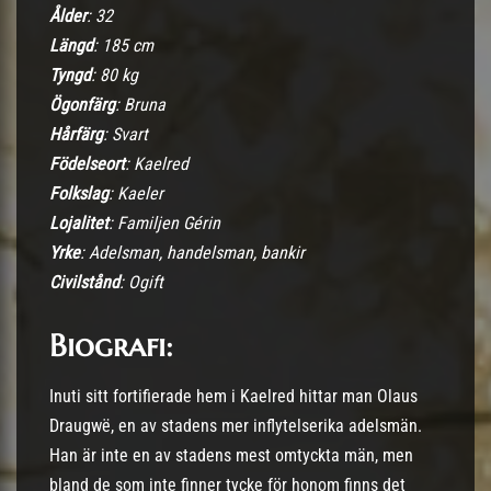
Ålder
: 32
Längd
: 185 cm
Tyngd
: 80 kg
Ögonfärg
: Bruna
Hårfärg
: Svart
Födelseort
: Kaelred
Folkslag
: Kaeler
Lojalitet
: Familjen Gérin
Yrke
: Adelsman, handelsman, bankir
Civilstånd
: Ogift
Biografi
:
Inuti sitt fortifierade hem i Kaelred hittar man Olaus
Draugwë, en av stadens mer inflytelserika adelsmän.
Han är inte en av stadens mest omtyckta män, men
bland de som inte finner tycke för honom finns det