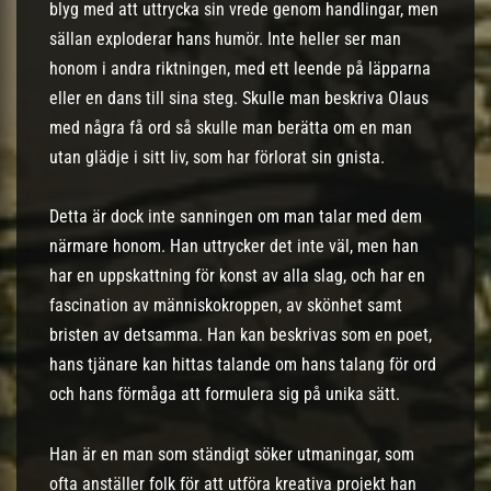
blyg med att uttrycka sin vrede genom handlingar, men
sällan exploderar hans humör. Inte heller ser man
honom i andra riktningen, med ett leende på läpparna
eller en dans till sina steg. Skulle man beskriva Olaus
med några få ord så skulle man berätta om en man
utan glädje i sitt liv, som har förlorat sin gnista.
Detta är dock inte sanningen om man talar med dem
närmare honom. Han uttrycker det inte väl, men han
har en uppskattning för konst av alla slag, och har en
fascination av människokroppen, av skönhet samt
bristen av detsamma. Han kan beskrivas som en poet,
hans tjänare kan hittas talande om hans talang för ord
och hans förmåga att formulera sig på unika sätt.
Han är en man som ständigt söker utmaningar, som
ofta anställer folk för att utföra kreativa projekt han