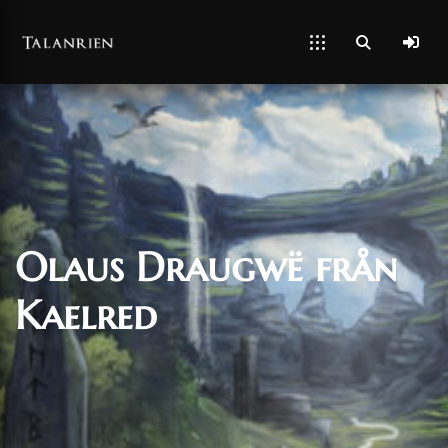
Olaus Draugwë från
Kaelred
28/04/2020