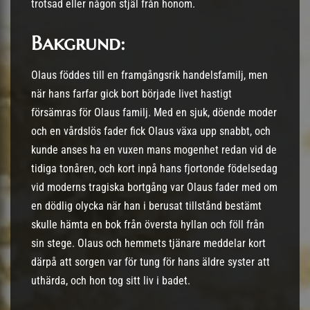
trotsad eller någon stjäl från honom.
Bakgrund:
Olaus föddes till en framgångsrik handelsfamilj, men
när hans farfar gick bort började livet hastigt
försämras för Olaus familj. Med en sjuk, döende moder
och en vårdslös fader fick Olaus växa upp snabbt, och
kunde anses ha en vuxen mans mogenhet redan vid de
tidiga tonåren, och kort inpå hans fjortonde födelsedag
vid moderns tragiska bortgång var Olaus fader med om
en dödlig olycka när han i berusat tillstånd bestämt
skulle hämta en bok från översta hyllan och föll från
sin stege. Olaus och hemmets tjänare meddelar kort
därpå att sorgen var för tung för hans äldre syster att
uthärda, och hon tog sitt liv i badet.