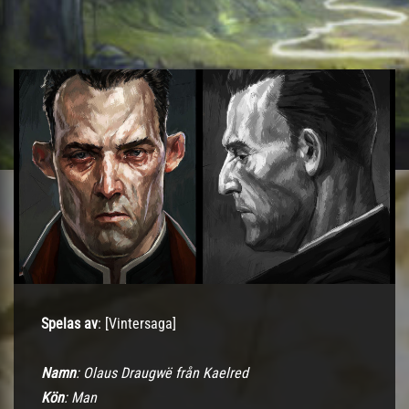
Spelas av
: [Vintersaga]
Namn
: Olaus Draugwë från Kaelred
Kön
: Man