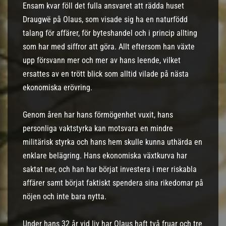
Ensam kvar föll det fulla ansvaret att rädda huset
Draugwë på Olaus, som visade sig ha en naturfödd
talang för affärer, för byteshandel och i princip allting
som har med siffror att göra. Allt eftersom han växte
upp försvann mer och mer av hans leende, vilket
ersattes av en trött blick som alltid vilade på nästa
ekonomiska erövring.
Genom åren har hans förmögenhet vuxit, hans
personliga vaktstyrka kan motsvara en mindre
militärisk styrka och hans hem skulle kunna uthärda en
enklare belägring. Hans ekonomiska växtkurva har
saktat ner, och han har börjat investera i mer riskabla
affärer samt börjat faktiskt spendera sina rikedomar på
nöjen och inte bara nytta.
Under hans 32 år vid liv har Olaus haft två fruar och tre