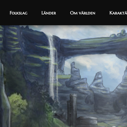
Folkslag
Folkslag
Länder
Länder
Om världen
Om världen
Karaktä
Karaktä