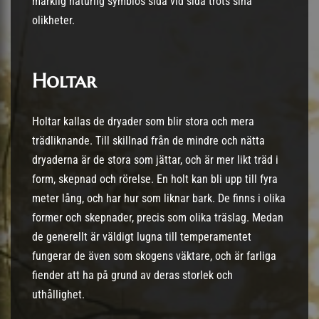
märklig naturlig symbios sida vid sida trots sina
olikheter.
Holtar
Holtar kallas de dryader som blir stora och mera
trädliknande. Till skillnad från de mindre och nätta
dryaderna är de stora som jättar, och är mer likt träd i
form, skepnad och rörelse. En holt kan bli upp till fyra
meter lång, och har hur som liknar bark. De finns i olika
former och skepnader, precis som olika träslag. Medan
de generellt är väldigt lugna till temperamentet
fungerar de även som skogens väktare, och är farliga
fiender att ha på grund av deras storlek och
uthållighet.