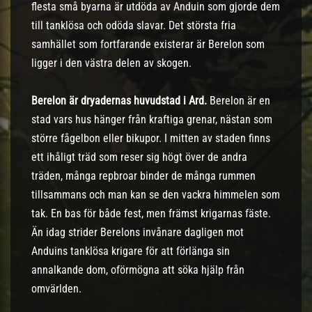
flesta små byarna är utdöda av Anduin som gjorde dem
till tanklösa och odöda slavar. Det största fria
samhället som fortfarande existerar är Berelon som
ligger i den västra delen av skogen.
Berelon är dryadernas huvudstad i Ard.
Berelon är en
stad vars hus hänger från kraftiga grenar, nästan som
större fågelbon eller bikupor. I mitten av staden finns
ett ihåligt träd som reser sig högt över de andra
träden, många repbroar binder de många rummen
tillsammans och man kan se den vackra himmelen som
tak. En bas för både fest, men främst krigarnas fäste.
Än idag strider Berelons invånare dagligen mot
Anduins tanklösa krigare för att förlänga sin
annalkande dom, oförmögna att söka hjälp från
omvärlden.