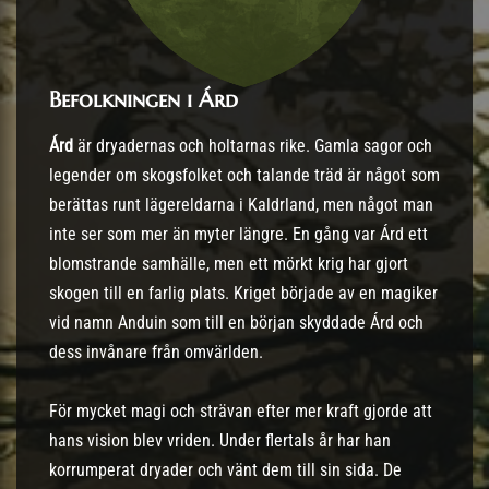
Befolkningen i Árd
Árd
är dryadernas och holtarnas rike. Gamla sagor och
legender om skogsfolket och talande träd är något som
berättas runt lägereldarna i Kaldrland, men något man
inte ser som mer än myter längre. En gång var Árd ett
blomstrande samhälle, men ett mörkt krig har gjort
skogen till en farlig plats. Kriget började av en magiker
vid namn Anduin som till en början skyddade Árd och
dess invånare från omvärlden.
För mycket magi och strävan efter mer kraft gjorde att
hans vision blev vriden. Under flertals år har han
korrumperat dryader och vänt dem till sin sida. De