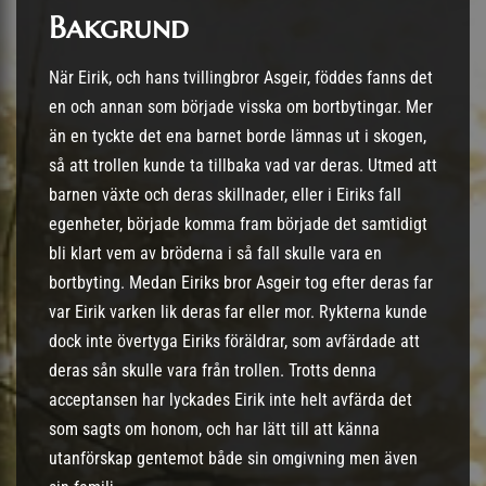
Bakgrund
När Eirik, och hans tvillingbror Asgeir, föddes fanns det
en och annan som började visska om bortbytingar. Mer
än en tyckte det ena barnet borde lämnas ut i skogen,
så att trollen kunde ta tillbaka vad var deras. Utmed att
barnen växte och deras skillnader, eller i Eiriks fall
egenheter, började komma fram började det samtidigt
bli klart vem av bröderna i så fall skulle vara en
bortbyting. Medan Eiriks bror Asgeir tog efter deras far
var Eirik varken lik deras far eller mor. Rykterna kunde
dock inte övertyga Eiriks föräldrar, som avfärdade att
deras sån skulle vara från trollen. Trotts denna
acceptansen har lyckades Eirik inte helt avfärda det
som sagts om honom, och har lätt till att känna
utanförskap gentemot både sin omgivning men även