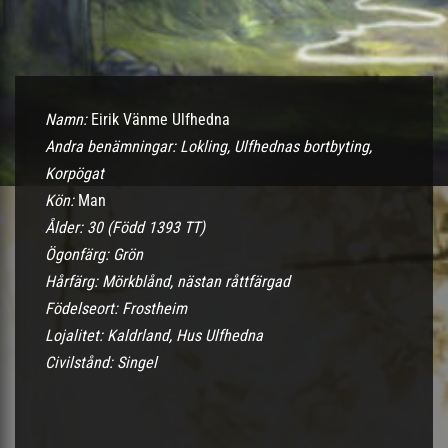
Namn:
Eirik Vänme Ulfhedna
Andra benämningar: Lokling, Ulfhednas bortbyting,
Korpögat
Kön:
Man
Ålder: 30 (Född 1393 TT)
Ögonfärg: Grön
Hårfärg: Mörkblånd, nästan råttfärgad
Födelseort: Frostheim
Lojalitet: Kaldrland, Hus Ulfhedna
Civilstånd: Singel