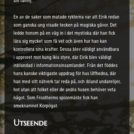
sin familj.
En av de saker som matade rykterna var att Eirik redan
som ganska ung visade tecken på magiska gåvor. Det
ledde honom på en väg in i det mystiska där han fick
lära sig mycket som få vet och även hur han kan
kontrollera sina krafter. Dessa blev väldigt användbara
i upproret mot kung Ikis styre, där Eirik blev väldigt
inblandad i informationsinsamlandet. Från det föddes
hans kanske viktigaste uppdrag för hus Ulfhedna, där
han med sitt nätverk tar reda på, och ibland undanröjer,
hot utan att folket eller de andra husen behöver veta
något. Som Frostheims spionmäste fick han
smeknamnet Korpögat.
Utseende