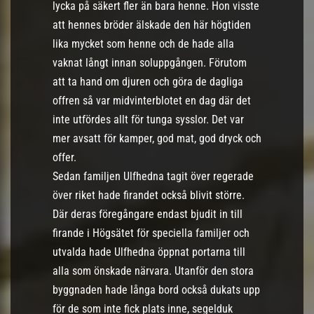
lycka på säkert fler än bara henne. Hon visste
att hennes bröder älskade den här högtiden
lika mycket som henne och de hade alla
vaknat långt innan soluppgången. Förutom
att ta hand om djuren och göra de dagliga
offren så var midvinterblotet en dag där det
inte utfördes allt för tunga sysslor. Det var
mer avsatt för kamper, god mat, god dryck och
offer.
Sedan familjen Ulfhedna tagit över regerade
över riket hade firandet också blivit större.
Där deras föregångare endast bjudit in till
firande i Högsätet för speciella familjer och
utvalda hade Ulfhedna öppnat portarna till
alla som önskade närvara. Utanför den stora
byggnaden hade långa bord också dukats upp
för de som inte fick plats inne, segelduk