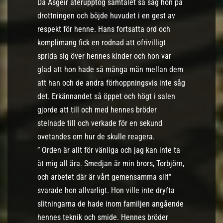
Då Asgeir återupptog samtalet så såg hon på
drottningen och böjde huvudet i en gest av
respekt för henne. Hans fortsatta ord och
komplimang fick en rodnad att ofrivilligt
sprida sig över hennes kinder och hon var
glad att hon hade så många män mellan dem
att han och de andra förhoppningsvis inte såg
det. Erkännandet så öppet och högt i salen
gjorde att till och med hennes bröder
stelnade till och verkade för en sekund
ovetandes om hur de skulle reagera.
” Orden är allt för vänliga och jag kan inte ta
åt mig all ära. Smedjan är min brors, Torbjörn,
och arbetet där är vårt gemensamma slit”
svarade hon allvarligt. Hon ville inte dryfta
slitningarna de hade inom familjen angående
hennes teknik och smide. Hennes bröder