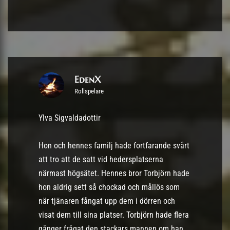
EdenX
Rollspelare
Ylva Sigvaldadottir
Hon och hennes familj hade fortfarande svårt
att tro att de satt vid hedersplatserna
närmast högsätet. Hennes bror Torbjörn hade
hon aldrig sett så chockad och mållös som
när tjänaren fångat upp dem i dörren och
visat dem till sina platser. Torbjörn hade flera
gånger frågat den stackars mannen om han