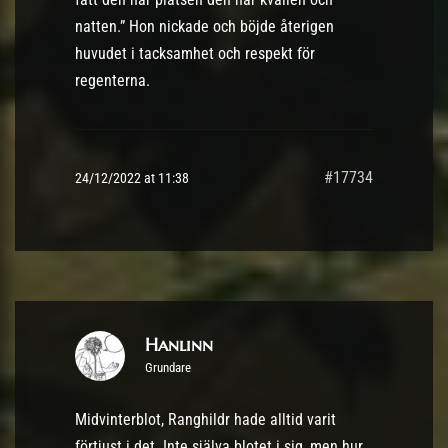
natten.” Hon nickade och böjde återigen
huvudet i tacksamhet och respekt för
regenterna.
#17734
24/12/2022 at 11:38
Hanlinn
Grundare
Midvinterblot, Ranghildr hade alltid varit
förtjust i det. Inte själva blotet i sig, men hur