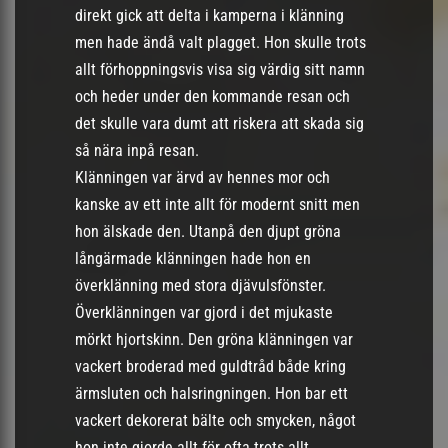
direkt gick att delta i kamperna i klänning
men hade ändå valt plagget. Hon skulle trots
allt förhoppningsvis visa sig värdig sitt namn
och heder under den kommande resan och
det skulle vara dumt att riskera att skada sig
så nära inpå resan.
Klänningen var ärvd av hennes mor och
kanske av ett inte allt för modernt snitt men
hon älskade den. Utanpå den djupt gröna
långärmade klänningen hade hon en
överklänning med stora djävulsfönster.
Överklänningen var gjord i det mjukaste
mörkt hjortskinn. Den gröna klänningen var
vackert broderad med guldtråd både kring
ärmsluten och halsringningen. Hon bar ett
vackert dekorerat bälte och smycken, något
hon inte gjorde allt för ofta trots allt.