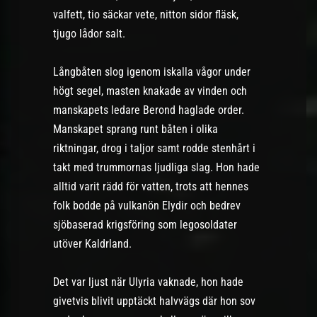
valfett, tio säckar vete, nitton sidor fläsk,
tjugo lådor salt.
Långbåten slog igenom iskalla vågor under
högt segel, masten knakade av vinden och
manskapets ledare Berond haglade order.
Manskapet sprang runt båten i olika
riktningar, drog i taljor samt rodde stenhårt i
takt med trummornas ljudliga slag. Hon hade
alltid varit rädd för vatten, trots att hennes
folk bodde på vulkanön Elydir och bedrev
sjöbaserad krigsföring som legosoldater
utöver Kaldrland.
Det var ljust när Ulyria vaknade, hon hade
givetvis blivit upptäckt halvvägs där hon sov