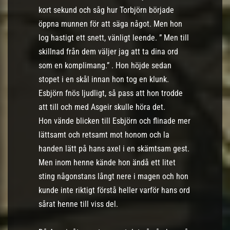
kort sekund och såg hur Torbjörn började
öppna munnen för att säga något. Men hon
log hastigt ett snett, vänligt leende. ” Men till
skillnad från dem väljer jag att ta dina ord
som en komplimang.” . Hon höjde sedan
stopet i en skål innan hon tog en klunk.
Esbjörn fnös ljudligt, så pass att hon trodde
att till och med Asgeir skulle höra det.
Hon vände blicken till Esbjörn och flinade mer
lättsamt och retsamt mot honom och la
handen lätt på hans axel i en skämtsam gest.
Men inom henne kände hon ändå ett litet
sting någonstans långt nere i magen och hon
kunde inte riktigt förstå heller varför hans ord
sårat henne till viss del.