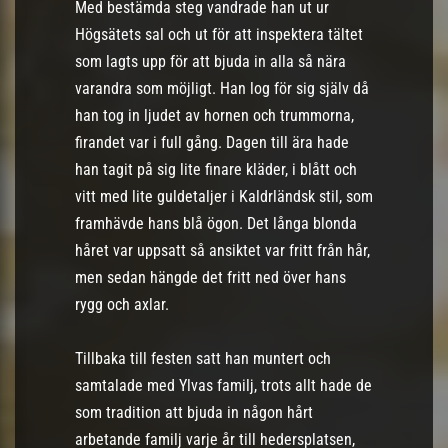
Med bestämda steg vandrade han ut ur
Högsätets sal och ut för att inspektera tältet
som lagts upp för att bjuda in alla så nära
varandra som möjligt. Han log för sig själv då
han tog in ljudet av hornen och trummorna,
firandet var i full gång. Dagen till ära hade
han tagit på sig lite finare kläder, i blått och
vitt med lite guldetaljer i Kaldrländsk stil, som
framhävde hans blå ögon. Det långa blonda
håret var uppsatt så ansiktet var fritt från hår,
men sedan hängde det fritt ned över hans
rygg och axlar.
Tillbaka till festen satt han muntert och
samtalade med Ylvas familj, trots allt hade de
som tradition att bjuda in någon hårt
arbetande familj varje år till hedersplatsen,