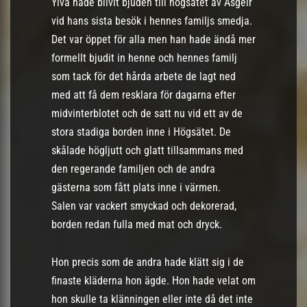
Ylva hade blivit bjuden till högsätet av Asgeir
vid hans sista besök i hennes familjs smedja.
Det var öppet för alla men han hade ändå mer
formellt bjudit in henne och hennes familj
som tack för det hårda arbete de lagt ned
med att få dem resklara för dagarna efter
midvinterblotet och de satt nu vid ett av de
stora stadiga borden inne i Högsätet. De
skålade högljutt och glatt tillsammans med
den regerande familjen och de andra
gästerna som fått plats inne i värmen.
Salen var vackert smyckad och dekorerad,
borden redan fulla med mat och dryck.
Hon precis som de andra hade klätt sig i de
finaste kläderna hon ägde. Hon hade velat om
hon skulle ta klänningen eller inte då det inte