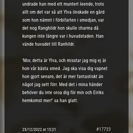
undrade han med ett muntert leende, trots
allt om det var så att Ylva önskade en gård
som hon nämnt i förbifarten i smedjan, var
det nog Ranghildr hon skulle charma då
kungen inte längre var i huvudstaden. Han
vände huvudet till Ranhildr.
‘Mor, detta är Ylva, och misstar jag mig ej är
hon vår bästa smed. Jag ska visa dig vapnet
hon gjort senare, det är mer fantastiskt än
något jag sett förr. Med det i mina händer
behöver du inte oroa dig för min och Eiriks
hemkomst mer!’ sa han glatt.
#17733
23/12/2022 at 15:21