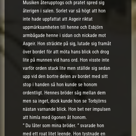
Musiken återupptogs och pratet spred sig
återigen i salen. Sorlet var så högt att hon
inte hade uppfattat att Asgeir riktat
uppmärksamheten till henne och Esbjörn
armbågade henne i sidan och nickade mot
Asgeir. Hon sträckte på sig, lutade sig framåt
över bordet för att möta hans blick och drog
lite på munnen vid hans ord. Hon visste inte
varför orden stack lite men ställde sig sedan
upp vid den bortre delen av bordet med sitt
stop i handen så hon kunde se honom
ordentligt. Hennes bröder såg mellan dem
men sa inget, dock kunde hon se Torbjörns
nästan varnande blick. Hon bet ner impulsen
att himla med ögonen åt honom.
” Du låter som mina bröder. ” svarade hon
med ett roat litet leende. Hon tystnade en