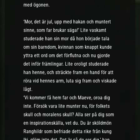
med ögonen.
‘Mor, det är jul, upp med hakan och muntert
sinne, som far brukar säga!’ Lite vaskamt
studerade han sin mor då hon började tala
om sin barndom, kvinnan som knappt kunde
yttra ett ord om det förflutna och nu gjorde
det inför främlingar. Lite oroligt studerade
han henne, och sträckte fram en hand för att
röra vid hennes arm, luta sig fram och viskade
lågt.
‘Vi kommer få hem far och Maeve, oroa dig
inte. Försök vara lite munter nu, för folkets
skull och moralens skull? Alla ser på dig som
en inspirationskälla, vet du. Du är sköldmön
Ranghildr som befriade detta rike från kung
Iki, glöm inte det. Det är så de ser dig.’ han