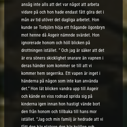
ansåg inte alls att det var något att arbeta
vidare på och hon hade endast fått göra det i
mån av tid utöver det dagliga arbetet. Hon
kunde se Torbjörn höja ett frågande ögonbryn
mot henne då Asgeir nämnde svärdet. Hon
ignorerade honom och höll blicken på
drottningen istället. ” Och jag är säker att det
är era söners skicklighet snarare än vapnen i
deras händer som kommer se till att vi
kommer hem segerrika. Ett vapen är inget i
händerna på någon som inte kan använda
det.” Hon lät blicken vandra upp till Asgeir
och kände en viss rodnad sprida sig på
kinderna igen innan hon hastigt vände bort
den från honom och tillbaka till hans mor
istället. “Jag och min familj är hedrade att vi
fått den här platsen den här kvällen och