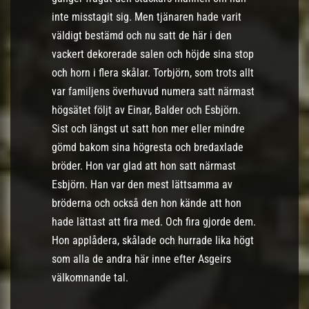
inte misstagit sig. Men tjänaren hade varit
väldigt bestämd och nu satt de här i den
vackert dekorerade salen och höjde sina stop
och horn i flera skålar. Torbjörn, som trots allt
var familjens överhuvud numera satt närmast
högsätet följt av Einar, Balder och Esbjörn.
Sist och längst ut satt hon mer eller mindre
gömd bakom sina högresta och bredaxlade
bröder. Hon var glad att hon satt närmast
Esbjörn. Han var den mest lättsamma av
bröderna och också den hon kände att hon
hade lättast att fira med. Och fira gjorde dem.
Hon applådera, skålade och hurrade lika högt
som alla de andra här inne efter Asgeirs
välkomnande tal.