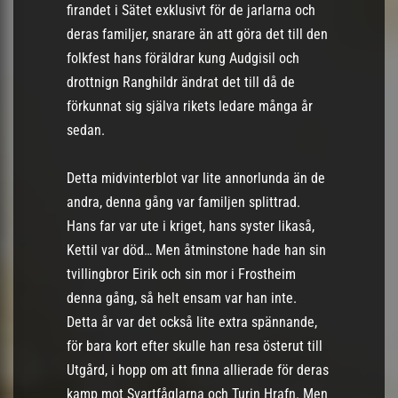
firandet i Sätet exklusivt för de jarlarna och
deras familjer, snarare än att göra det till den
folkfest hans föräldrar kung Audgisil och
drottnign Ranghildr ändrat det till då de
förkunnat sig själva rikets ledare många år
sedan.
Detta midvinterblot var lite annorlunda än de
andra, denna gång var familjen splittrad.
Hans far var ute i kriget, hans syster likaså,
Kettil var död… Men åtminstone hade han sin
tvillingbror Eirik och sin mor i Frostheim
denna gång, så helt ensam var han inte.
Detta år var det också lite extra spännande,
för bara kort efter skulle han resa österut till
Utgård, i hopp om att finna allierade för deras
kamp mot Svartfåglarna och Turin Hrafn. Men