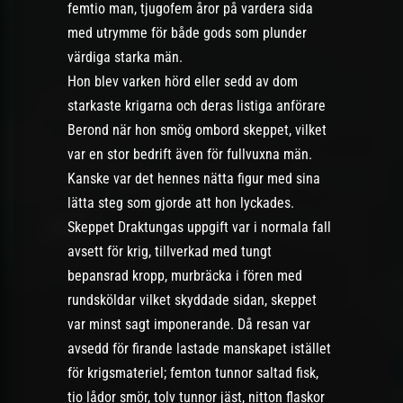
femtio man, tjugofem åror på vardera sida
med utrymme för både gods som plunder
värdiga starka män.
Hon blev varken hörd eller sedd av dom
starkaste krigarna och deras listiga anförare
Berond när hon smög ombord skeppet, vilket
var en stor bedrift även för fullvuxna män.
Kanske var det hennes nätta figur med sina
lätta steg som gjorde att hon lyckades.
Skeppet Draktungas uppgift var i normala fall
avsett för krig, tillverkad med tungt
bepansrad kropp, murbräcka i fören med
rundsköldar vilket skyddade sidan, skeppet
var minst sagt imponerande. Då resan var
avsedd för firande lastade manskapet istället
för krigsmateriel; femton tunnor saltad fisk,
tio lådor smör, tolv tunnor jäst, nitton flaskor