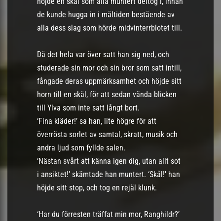
höjde en skål som alla muntert deltog i, innan
de kunde hugga in i måltiden bestående av
alla dess slag som hörde midvinterrblotet till.
Då det hela var över satt han sig ned, och
studerade sin mor och sin bror som satt intill,
fångade deras uppmärksamhet och höjde sitt
horn till en skål, för att sedan vända blicken
till Ylva som inte satt långt bort.
‘Fina kläder!’ sa han, lite högre för att
överrösta sorlet av samtal, skratt, musik och
andra ljud som fyllde salen.
‘Nästan svårt att känna igen dig, utan allt sot
i ansiktet!’ skämtade han muntert. ‘Skål!’ han
höjde sitt stop, och tog en rejäl klunk.
‘Har du förresten träffat min mor, Ranghildr?’