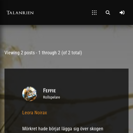
Post has published by
22/09/2021
Viewing 2 posts - 1 through 2 (of 2 total)
Feffie
Rollspelare
Leora Noirax
Mörkret hade börjat lägga sig över skogen