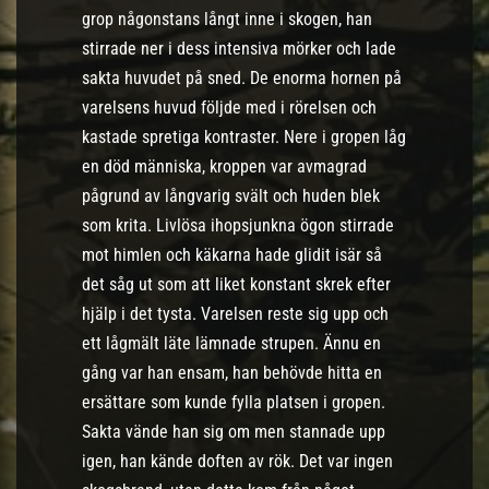
grop någonstans långt inne i skogen, han
stirrade ner i dess intensiva mörker och lade
sakta huvudet på sned. De enorma hornen på
varelsens huvud följde med i rörelsen och
kastade spretiga kontraster. Nere i gropen låg
en död människa, kroppen var avmagrad
pågrund av långvarig svält och huden blek
som krita. Livlösa ihopsjunkna ögon stirrade
mot himlen och käkarna hade glidit isär så
det såg ut som att liket konstant skrek efter
hjälp i det tysta. Varelsen reste sig upp och
ett lågmält läte lämnade strupen. Ännu en
gång var han ensam, han behövde hitta en
ersättare som kunde fylla platsen i gropen.
Sakta vände han sig om men stannade upp
igen, han kände doften av rök. Det var ingen