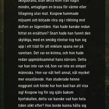
skogsbrand, utan detta kom från något
mindre, antagligen en brasa för värme eller
tillagning utav mat. Kospow hummade
nöjsamt och började röra sig i riktning mot
doften av lägerelden. Han hade kanske redan
hittat en ersättare? Snart hade han funnit den
skyldiga, med en smidig rörelse tog han sig
upp i ett träd för att enklare spana ner på
varelsen. Det var en kvinna, och hon hade
redan uppmärksammat hans närvaro. Detta
var han inte van vid, hon var inte en simpel
människa. Hon var nåt helt annat, nåt mycket
mer enastående. Han studerade henne
noggrant och hörde hur hon bad han att visa
sig! Kospow log för sig själv bakom
hjortskallen, detta var kanske vad han hela
tiden sökt efter? Hon borde kunna hålla sig