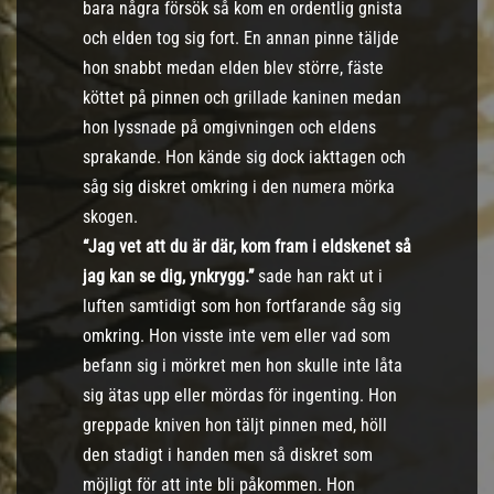
bara några försök så kom en ordentlig gnista
och elden tog sig fort. En annan pinne täljde
hon snabbt medan elden blev större, fäste
köttet på pinnen och grillade kaninen medan
hon lyssnade på omgivningen och eldens
sprakande. Hon kände sig dock iakttagen och
såg sig diskret omkring i den numera mörka
skogen.
“Jag vet att du är där, kom fram i eldskenet så
jag kan se dig, ynkrygg.”
sade han rakt ut i
luften samtidigt som hon fortfarande såg sig
omkring. Hon visste inte vem eller vad som
befann sig i mörkret men hon skulle inte låta
sig ätas upp eller mördas för ingenting. Hon
greppade kniven hon täljt pinnen med, höll
den stadigt i handen men så diskret som
möjligt för att inte bli påkommen. Hon