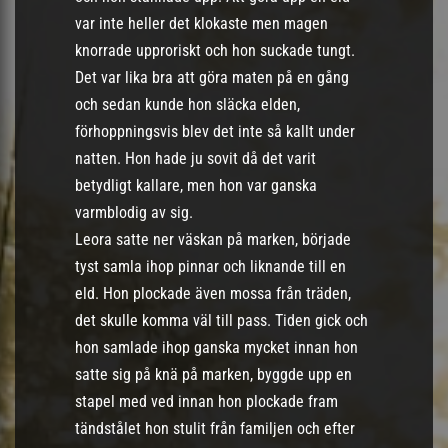
var inte heller det klokaste men magen
knorrade upproriskt och hon suckade tungt.
Det var lika bra att göra maten på en gång
och sedan kunde hon släcka elden,
förhoppningsvis blev det inte så kallt under
natten. Hon hade ju sovit då det varit
betydligt kallare, men hon var ganska
varmblodig av sig.
Leora satte ner väskan på marken, började
tyst samla ihop pinnar och liknande till en
eld. Hon plockade även mossa från träden,
det skulle komma väl till pass. Tiden gick och
hon samlade ihop ganska mycket innan hon
satte sig på knä på marken, byggde upp en
stapel med ved innan hon plockade fram
tändstålet hon stulit från familjen och efter