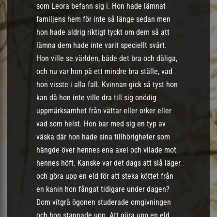
som Leora befann sig i. Hon hade lämnat
familjens hem för inte så länge sedan men
hon hade aldrig riktigt tyckt om dem så att
lämna dem hade inte varit speciellt svårt.
Hon ville se världen, både det bra och dåliga,
och nu var hon på ett mindre bra ställe, vad
hon visste i alla fall. Kvinnan gick så tyst hon
kan då hon inte ville dra till sig onödig
uppmärksamhet från vättar eller orker eller
vad som helst. Hon bar med sig en typ av
väska där hon hade sina tillhörigheter som
hängde över hennes ena axel och vilade mot
hennes höft. Kanske var det dags att slå läger
och göra upp en eld för att steka köttet från
en kanin hon fångat tidigare under dagen?
Dom vitgrå ögonen studerade omgivningen
och hon stannade upp. Att göra upp en eld