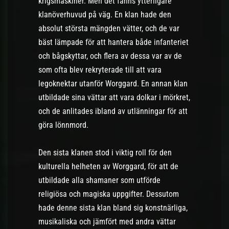
krigsmaskiner. Men det fanns ytterligare
klanöverhuvud på väg. En klan hade den
absolut största mängden vätter, och de var
bäst lämpade för att hantera både infanteriet
och bågskyttar, och flera av dessa var av de
som ofta blev rekryterade till att vara
legoknektar utanför Worggard. En annan klan
utbildade sina vättar att vara dolkar i mörkret,
och de anlitades ibland av utlänningar för att
göra lönnmord.
Den sista klanen stod i viktig roll för den
kulturella helheten av Worggard, för att de
utbildade alla shamaner som utförde
religiösa och magiska uppgifter. Dessutom
hade denne sista klan bland sig konstnärliga,
musikaliska och jämfört med andra vättar