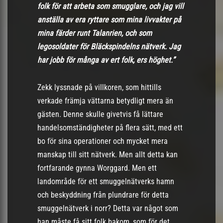
folk för att arbeta som smugglare, och jag vill
anställa av era ryttare som mina livvakter på
mina färder runt Talanrien, och som
legosoldater för Bläckspindelns nätverk. Jag
har jobb för många av ert folk, ers höghet.”
Zekk lyssnade på villkoren, som hittills
verkade främja vättarna betydligt mera än
gästen. Denne skulle givetvis få lättare
handelsomständigheter på flera sätt, med ett
bo för sina operationer och mycket mera
manskap till sitt nätverk. Men allt detta kan
fortfarande gynna Worggard. Men ett
landområde för ett smuggelnätverks hamn
och beskyddning från plundrare för detta
smuggelnätverk i norr? Detta var något som
han måste få sitt folk bakom, som för det