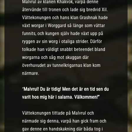
Malvrul av klanen Khakvok, varpå denne
återvände till tronen och lade sig bredvid Xil.
Vättekonungen och hans klan Grashnak hade
växt worgar i Worggard så länge som vättar
funnits, och kungen själv hade växt upp på
ryggen av sin worg i otaliga strider. Därför
tolkade han väldigt snabbt beteendet bland
worgarna och såg mot skuggan där
överhuvudet av tunnelkrigarnas klan kom
närmare.
“
Malvrul! Du är tidig! Men det är en tid sen du
varit hos mig här i salarna. Välkommen!”
Vättekonungen tittade på Malvrul och
närmade sig denna, varpå han gick fram och
gav denne en handskakning där båda tog i