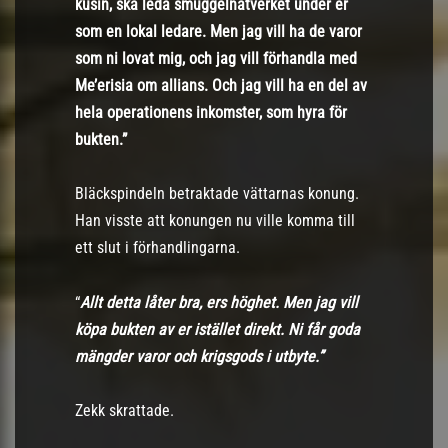
kusin, ska leda smuggelnätverket under er
som en lokal ledare. Men jag vill ha de varor
som ni lovat mig, och jag vill förhandla med
Me’erisia om allians. Och jag vill ha en del av
hela operationens inkomster, som hyra för
bukten.”
Bläckspindeln betraktade vättarnas konung.
Han visste att konungen nu ville komma till
ett slut i förhandlingarna.
“
Allt detta låter bra, ers höghet. Men jag vill
köpa bukten av er istället direkt. Ni får goda
mängder varor och krigsgods i utbyte.”
Zekk skrattade.