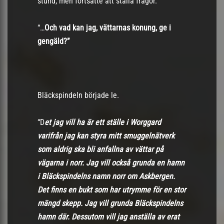
stund, men fortsatte att ställa frågor.
“…
Och vad kan jag, vättarnas konung, ge i
gengäld?”
Bläckspindeln började le.
“D
et jag vill ha är ett ställe i Worggard
varifrån jag kan styra mitt smuggelnätverk
som aldrig ska bli anfallna av vättar på
vägarna i norr. Jag vill också grunda en hamn
i Bläckspindelns namn norr om Askbergen.
Det finns en bukt som har utrymme för en stor
mängd skepp. Jag vill grunda Bläckspindelns
hamn där. Dessutom vill jag anställa av erat