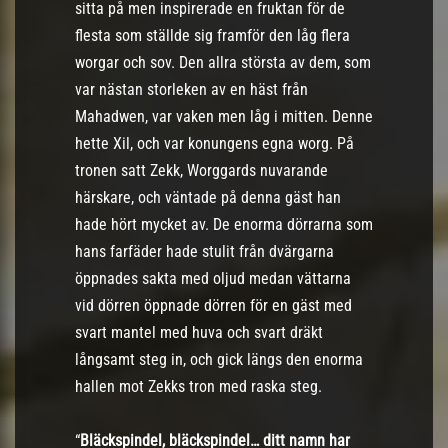
sitta på men inspirerade en fruktan för de
flesta som ställde sig framför den låg flera
worgar och sov. Den allra största av dem, som
var nästan storleken av en häst från
Mahadwen, var vaken men låg i mitten. Denne
hette Xil, och var konungens egna worg. På
tronen satt Zekk, Worggards nuvarande
härskare, och väntade på denna gäst han
hade hört mycket av. De enorma dörrarna som
hans farfäder hade stulit från dvärgarna
öppnades sakta med oljud medan vättarna
vid dörren öppnade dörren för en gäst med
svart mantel med huva och svart dräkt
långsamt steg in, och gick längs den enorma
hallen mot Zekks tron med raska steg.
“
Bläckspindel, bläckspindel… ditt namn har