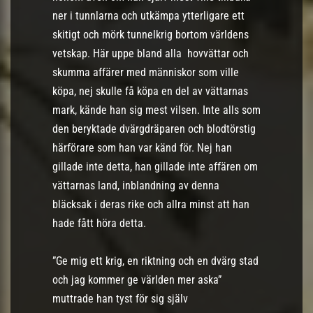
ner i tunnlarna och utkämpa ytterligare ett
skitigt och mörk tunnelkrig bortom världens
vetskap. Här uppe bland alla hovvättar och
skumma affärer med människor som ville
köpa, nej skulle få köpa en del av vättarnas
mark, kände han sig mest vilsen. Inte alls som
den beryktade dvärgdräparen och blodtörstig
härförare som han var känd för. Nej han
gillade inte detta, han gillade inte affären om
vättarnas land, inblandning av denna
bläcksak i deras rike och allra minst att han
hade fått höra detta.
”Ge mig ett krig, en riktning och en dvärg stad
och jag kommer ge världen mer aska”
muttrade han tyst för sig själv