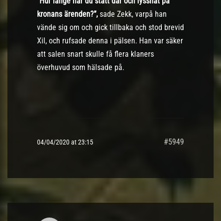
“
Hur länge har du stått där och lyssnat på
kronans ärenden?”,
sade Zekk, varpå han
vände sig om och gick tillbaka och stod brevid
Xil, och rufsade denna i pälsen. Han var säker
att salen snart skulle få flera klaners
överhuvud som hälsade på.
#5949
04/04/2020 at 23:15