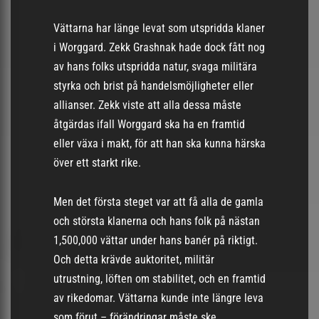
Vättarna har länge levat som utspridda klaner
i Worggard. Zekk Grashnak hade dock fått nog
av hans folks utspridda natur, svaga militära
styrka och brist på handelsmöjligheter eller
allianser. Zekk viste att alla dessa måste
åtgärdas ifall Worggard ska ha en framtid
eller växa i makt, för att han ska kunna härska
över ett starkt rike.
Men det första steget var att få alla de gamla
och största klanerna och hans folk på nästan
1,500,000 vättar under hans banér på riktigt.
Och detta krävde auktoritet, militär
utrustning, löften om stabilitet, och en framtid
av rikedomar. Vättarna kunde inte längre leva
som förut – förändringar måste ske.