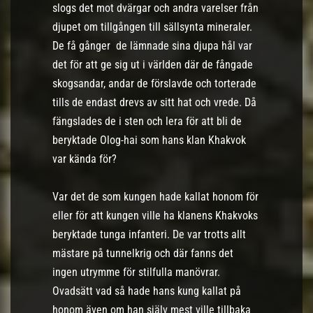
slogs det mot dvärgar och andra varelser från
djupet om tillgången till sällsynta mineraler.
De få gånger de lämnade sina djupa hål var
det för att ge sig ut i världen där de fångade
skogsandar, andar de förslavde och torterade
tills de endast drevs av sitt hat och vrede. Då
fängslades de i sten och lera för att bli de
beryktade Olog-hai som hans klan Khakvok
var kända för?
Var det de som kungen hade kallat honom för
eller för att kungen ville ha klanens Khakvoks
beryktade tunga infanteri. De var trotts allt
mästare på tunnelkrig och där fanns det
ingen utrymme för stilfulla manövrar.
Ovadsätt vad så hade hans kung kallat på
honom även om han själv mest ville tillbaka