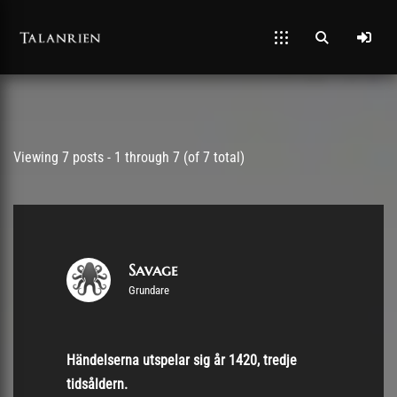
Post has published by
31/03/2020
Viewing 7 posts - 1 through 7 (of 7 total)
Savage
Grundare
Händelserna utspelar sig år 1420, tredje
tidsåldern.