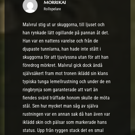
morrikai
Rollspelare
Malvrul stig ut ur skuggorna, till ljuset och
han rynkade lätt ogillande på pannan åt det.
Han var en nattens varelse och från de
djupaste tunnlarna, han hade inte stått i
skuggorna för att tjuvlyssna utan för att han
föredrog mörkret. Malvrul gick dock ändå
självsäkert fram mot tronen iklädd sin klans
typiska tunga lemellrustning och under de en
ringbrynja som garanterade att vart än
fiendes svärd träffade honom skulle de möta
stål. Sen hur mycket man såg av själva
rustningen var en annan sak då han även var
iklädd skin och pälsar som markerade hans
status. Upp från ryggen stack det en smal