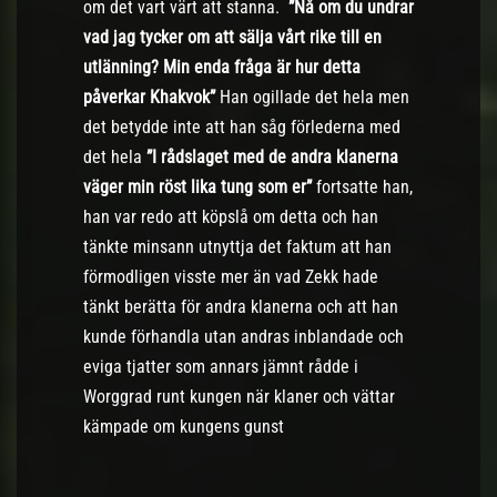
om det vart värt att stanna.
”Nå om du undrar
vad jag tycker om att sälja vårt rike till en
utlänning? Min enda fråga är hur detta
påverkar Khakvok”
Han ogillade det hela men
det betydde inte att han såg förlederna med
det hela
”I rådslaget med de andra klanerna
väger min röst lika tung som er”
fortsatte han,
han var redo att köpslå om detta och han
tänkte minsann utnyttja det faktum att han
förmodligen visste mer än vad Zekk hade
tänkt berätta för andra klanerna och att han
kunde förhandla utan andras inblandade och
eviga tjatter som annars jämnt rådde i
Worggrad runt kungen när klaner och vättar
kämpade om kungens gunst