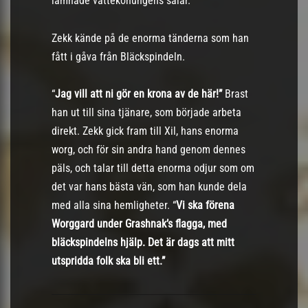
lämnade vättekonungens salar.
Zekk kände på de enorma tänderna som han
fått i gåva från Bläckspindeln.
“
Jag vill att ni gör en krona av de här!”
Brast
han ut till sina tjänare, som började arbeta
direkt. Zekk gick fram till Xil, hans enorma
worg, och för sin andra hand genom dennes
päls, och talar till detta enorma odjur som om
det var hans bästa vän, som han kunde dela
med alla sina hemligheter. “
Vi ska förena
Worggard under Grashnak’s flagga, med
bläckspindelns hjälp. Det är dags att mitt
utspridda folk ska bli ett.”