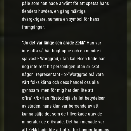
påle som han hade använt för att spetsa hans
fienders huvden, en gång mäktiga
dvärgkrigare, numera en symbol för hans
framgångar.
”Jo det var länge sen ärade Zekk”
Han var
inte ofta så här högt uppe och en mindre i
självaste Worggrad, utan kallelsen hade han
nog inte rest hit personligen utan skickat
någon representant <b>”Worggrad må vara
vårt folks kärna och dess handel oss alla
gynnsam men för mig har den lite att
offra” </b>Han förstod självfallet betydelsen
av staden, hans klan var beroende av att
kunna sälja det som de tillverkade utav de
mineraler de erövrade. Det han menade var
att Zekk hade lite att offra för honom, kronans