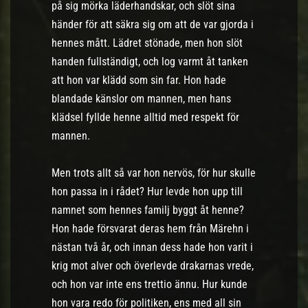
på sig mörka läderhandskar, och slöt sina
händer för att säkra sig om att de var gjorda i
hennes mått. Lädret stönade, men hon slöt
handen fullständigt, och log varmt åt tanken
att hon var klädd som sin far. Hon hade
blandade känslor om mannen, men hans
klädsel fyllde henne alltid med respekt för
mannen.
Men trots allt så var hon nervös, för hur skulle
hon passa in i rådet? Hur levde hon upp till
namnet som hennes familj byggt åt henne?
Hon hade försvarat deras hem från Märehn i
nästan två år, och innan dess hade hon varit i
krig mot alver och överlevde drakarnas vrede,
och hon var inte ens trettio ännu. Hur kunde
hon vara redo för politiken, ens med all sin