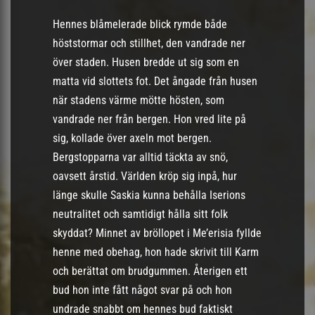
Hennes blåmelerade blick rymde både
höststormar och stillhet, den vandrade ner
över staden. Husen bredde ut sig som en
matta vid slottets fot. Det ångade från husen
när stadens värme mötte hösten, som
vandrade ner från bergen. Hon vred lite på
sig, kollade över axeln mot bergen.
Bergstopparna var alltid täckta av snö,
oavsett årstid. Världen kröp sig inpå, hur
länge skulle Saskia kunna behålla Iserions
neutralitet och samtidigt hålla sitt folk
skyddat? Minnet av bröllopet i Me’erisia fyllde
henne med obehag, hon hade skrivit till Karm
och berättat om brudgummen. Återigen ett
bud hon inte fått något svar på och hon
undrade snabbt om hennes bud faktiskt