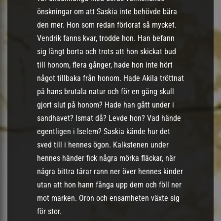
önskningar om att Saskia inte behövde bära
den mer. Hon som redan förlorat så mycket.
Vendrik fanns kvar, trodde hon. Han befann
sig långt borta och trots att hon skickat bud
till honom, flera gånger, hade hon inte hört
något tillbaka från honom. Hade Akila tröttnat
på hans brutala natur och för en gång skull
gjort slut på honom? Hade han gått under i
sandhavet? Ismat då? Levde hon? Vad hände
egentligen i Iselem? Saskia kände hur det
sved till i hennes ögon. Kalkstenen under
hennes händer fick några mörka fläckar, när
några bittra tårar rann ner över hennes kinder
utan att hon hann fånga upp dem och föll ner
mot marken. Oron och ensamheten växte sig
för stor.