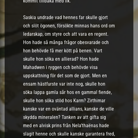
kommit tillbaka med lik.
Saskia undrade vad hennes far skulle gjort
och slöt ögonen, försökte minnas hans ord om
ledarskap, om styre och att vara en regent.
Hon hade så många frågor obesvarade och
hon behövde få mer kött på benen. Vart
skulle hon söka en allierad? Hon hade
Mahadwen i ryggen och behövde visa
uppskattning för det som de gjort. Men en
ensam hästfurste var inte nog, skulle hon
söka lappa gamla sår hos en gammal fiende,
skulle hon söka stöd hos Karm? Zirthimar
kanske var en oväntad allians, kanske de ville
skydda mineralen? Tanken av att gifta sig
med en alvisk prins från Nela’thaënas hade
slagit henne och skulle kanske garantera fred,