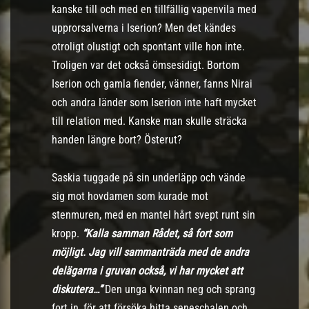
kanske till och med en tillfällig vapenvila med
upprorsalverna i Iserion? Men det kändes
otroligt olustigt och spontant ville hon inte.
Troligen var det också ömsesidigt. Bortom
Iserion och gamla fiender, vänner, fanns Nirai
och andra länder som Iserion inte haft mycket
till relation med. Kanske man skulle sträcka
handen längre bort? Österut?
Saskia tuggade på sin underläpp och vände
sig mot hovdamen som kurade mot
stenmuren, med en mantel hårt svept runt sin
kropp.
“Kalla samman Rådet, så fort som
möjligt. Jag vill sammanträda med
de andra
delägarna i gruvan också, vi har mycket att
diskutera…”
Den unga kvinnan neg och sprang
fort in, för att försöka hitta seneschalen och