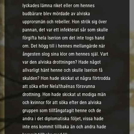
lyckades lämna riket eller om hennes
budbärare blev mördade av alviska
upprorsmän och rebeller. Hon strök sig över
pannan, det var ett infekterat sår som skulle
förgifta hela Iserion om det inte togs hand
om. Det högg till i hennes mellangärde när
ångesten slog sina klor om hennes själ. Vart
var den alviska drottningen? Hade något
allvarligt hänt henne och skulle Iserion få
skulden? Hon hade skickat ut några förtrodda
att söka efter Nela’thaënas försvunna
drottning. Hon hade skickat ut modiga män
och kvinnor för att söka efter den alviska
gruppen som tillfångatagit henne och de
andra i det diplomatiska följet, vissa hade
inte ens kommit tillbaka än och andra hade