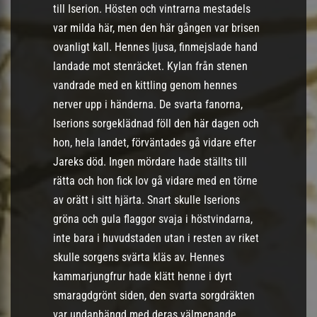
till Iserion. Hösten och vintrarna mestadels
var milda här, men den här gången var brisen
ovanligt kall. Hennes ljusa, finmejslade hand
landade mot stenräcket. Kylan från stenen
vandrade med en kittling genom hennes
nerver upp i händerna. De svarta fanorna,
Iserions sorgeklädnad föll den här dagen och
hon, hela landet, förväntades gå vidare efter
Jareks död. Ingen mördare hade ställts till
rätta och hon fick lov gå vidare med en törne
av orätt i sitt hjärta. Snart skulle Iserions
gröna och gula flaggor svaja i höstvindarna,
inte bara i huvudstaden utan i resten av riket
skulle sorgens svärta kläs av. Hennes
kammarjungfrur hade klätt henne i dyrt
smaragdgrönt siden, den svarta sorgdräkten
var undanhängd med deras välmenande