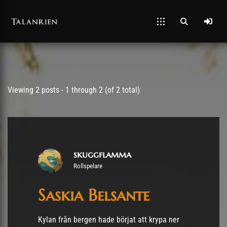
Post has published by
23/09/2021
Viewing 2 posts - 1 through 2 (of 2 total)
skuggflamma
Rollspelare
Saskia Belsante
Kylan från bergen hade börjat att krypa ner