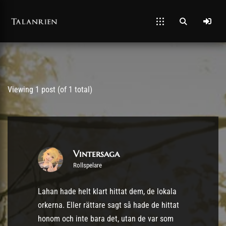
Post has published by
21/09/2023
Viewing 1 post (of 1 total)
Vintersaga
Rollspelare
Lahan hade helt klart hittat dem, de lokala
orkerna. Eller rättare sagt så hade de hittat
honom och inte bara det, utan de var som