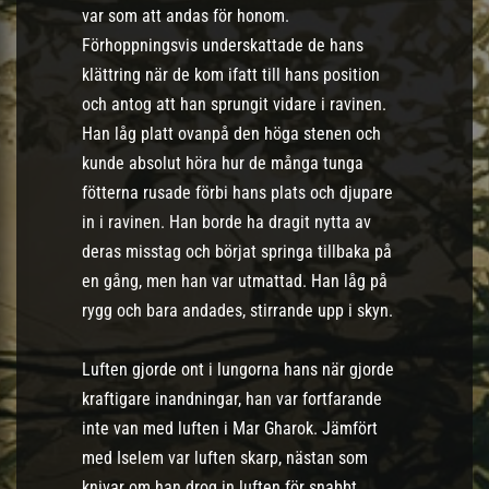
var som att andas för honom.
Förhoppningsvis underskattade de hans
klättring när de kom ifatt till hans position
och antog att han sprungit vidare i ravinen.
Han låg platt ovanpå den höga stenen och
kunde absolut höra hur de många tunga
fötterna rusade förbi hans plats och djupare
in i ravinen. Han borde ha dragit nytta av
deras misstag och börjat springa tillbaka på
en gång, men han var utmattad. Han låg på
rygg och bara andades, stirrande upp i skyn.
Luften gjorde ont i lungorna hans när gjorde
kraftigare inandningar, han var fortfarande
inte van med luften i Mar Gharok. Jämfört
med Iselem var luften skarp, nästan som
knivar om han drog in luften för snabbt.