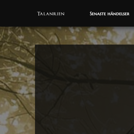
Senaste händelser
Senaste händelser