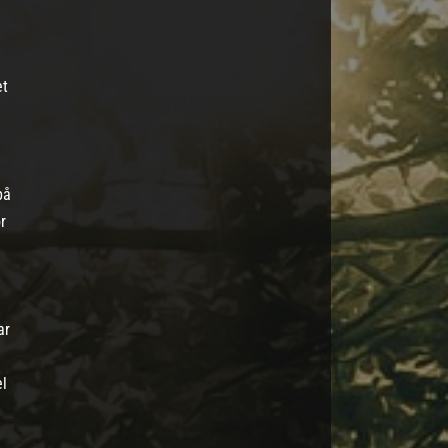
et
på
r
ar
el