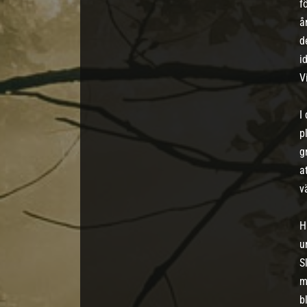
f
å
d
i
V
I
p
g
a
v
H
u
S
m
b