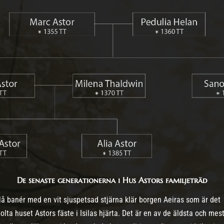
De senaste generationerna i Hus Astors familjeträd
lå banér med en vit sjuspetsad stjärna klär borgen Aeiras som är det
tolta huset Astors fäste i Isilas hjärta. Det är en av de äldsta och mes