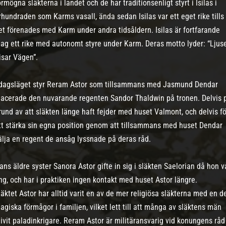
örmögna släkterna i landet och de har traditionsenligt styrt i Isilas i
rhundraden som Karms vasall, ända sedan Isilas var ett eget rike tills
et förenades med Karm under andra tidsåldern. Isilas är fortfarande
dag ett rike med autonomt styre under Karm. Deras motto lyder: “Ljus
isar Vägen”.
 dagsläget styr Reram Astor som tillsammans med Jasmund Dendar
lacerade den nuvarande regenten Sandor Thaldwin på tronen. Delvis 
rund av att släkten länge haft fejder med huset Valmont, och delvis fö
tt stärka sin egna position genom att tillsammans med huset Dendar
älja en regent de ansåg lyssnade på deras råd.
ans äldre syster Sanora Astor gifte in sig i släkten Saelorian då hon v
ng, och har i praktiken ingen kontakt med huset Astor längre.
läktet Astor har alltid varit en av de mer religiösa släkterna med en d
agiska förmågor i familjen, vilket lett till att många av släktens män
livit paladinkrigare. Reram Astor är militäransvarig vid konungens råd