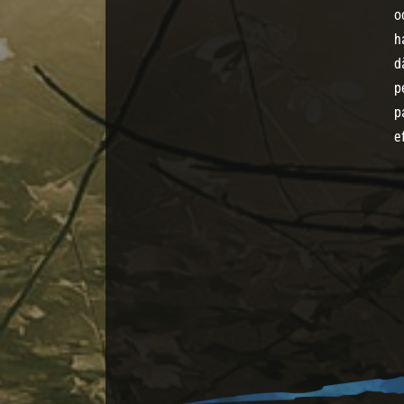
o
h
d
p
p
e