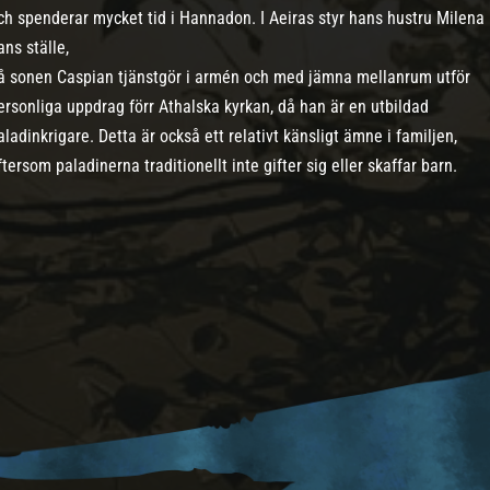
ch spenderar mycket tid i Hannadon. I Aeiras styr hans hustru Milena 
ans ställe,
å sonen Caspian tjänstgör i armén och med jämna mellanrum utför
ersonliga uppdrag förr Athalska kyrkan, då han är en utbildad
aladinkrigare. Detta är också ett relativt känsligt ämne i familjen,
ftersom paladinerna traditionellt inte gifter sig eller skaffar barn.