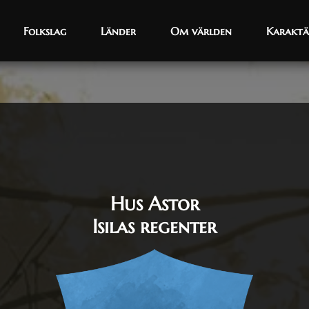
Folkslag
Folkslag
Länder
Länder
Om världen
Om världen
Karaktä
Karaktä
Hus Astor
Isilas regenter