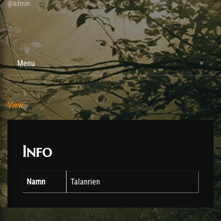
@admin
Menu
View
Info
Namn
Talanrien