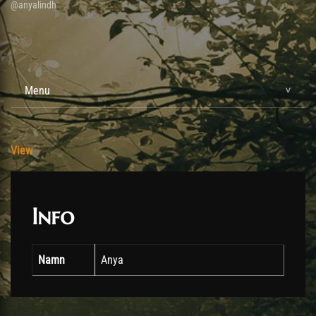
@anyalindh
Menu
View
Info
Namn
Anya