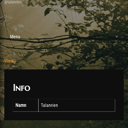
@talanrien
Menu
View
Info
Namn
Talanrien