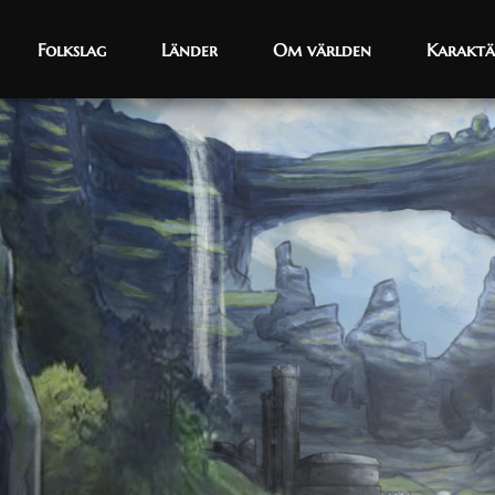
Folkslag
Folkslag
Länder
Länder
Om världen
Om världen
Karaktä
Karaktä