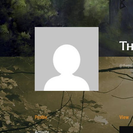
Th
@thepun
Profile
View
Activity