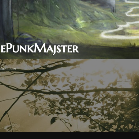
ePunkMajster
kmajster