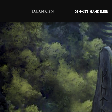
Senaste händelser
Senaste händelser