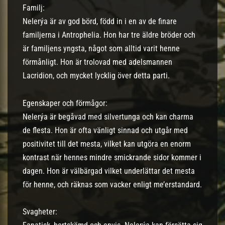
Familj:
Nelerýa är av god börd, född in i en av de finare
familjerna i Antrophelia. Hon har tre äldre bröder och
är familjens yngsta, något som alltid varit henne
förmånligt. Hon är trolovad med adelsmannen
Lacridion, och mycket lycklig över detta parti.
Egenskaper och förmågor:
Nelerýa är begåvad med silvertunga och kan charma
de flesta. Hon är ofta vänligt sinnad och utgår med
positivitet till det mesta, vilket kan utgöra en enorm
kontrast när hennes mindre smickrande sidor kommer i
dagen. Hon är välbärgad vilket underlättar det mesta
för henne, och räknas som vacker enligt me’erstandard.
Svagheter: