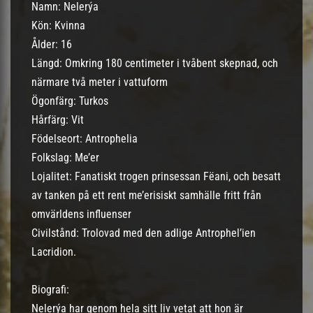
Namn: Nelerýa
Kön: Kvinna
Ålder: 16
Längd: Omkring 180 centimeter i tvåbent skepnad, och
närmare två meter i vattuform
Ögonfärg: Turkos
Hårfärg: Vit
Födelseort: Antrophelia
Folkslag: Me’er
Lojalitet: Fanatiskt trogen prinsessan Fëani, och besatt
av tanken på ett rent me’erisiskt samhälle fritt från
omvärldens influenser
Civilstånd: Trolovad med den adlige Antrophel’ien
Lacridion.
Biografi:
Nelerýa har genom hela sitt liv vetat att hon är