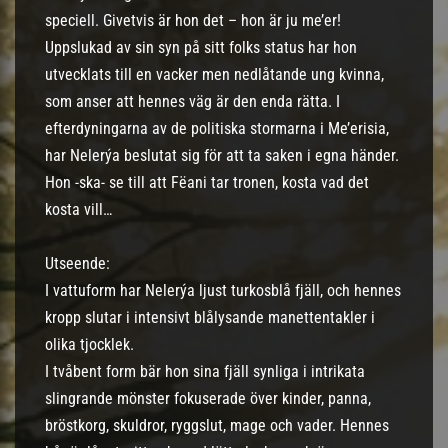
speciell. Givetvis är hon det – hon är ju me’er!
Uppslukad av sin syn på sitt folks status har hon
utvecklats till en vacker men nedlåtande ung kvinna,
som anser att hennes väg är den enda rätta. I
efterdyningarna av de politiska stormarna i Me’erisia,
har Nelerýa beslutat sig för att ta saken i egna händer.
Hon -ska- se till att Fëani tar tronen, kosta vad det
kosta vill…
Utseende:
I vattuform har Nelerýa ljust turkosblå fjäll, och hennes
kropp slutar i intensivt blålysande manettentakler i
olika tjocklek.
I tvåbent form bär hon sina fjäll synliga i intrikata
slingrande mönster fokuserade över kinder, panna,
bröstkorg, skuldror, ryggslut, mage och vader. Hennes