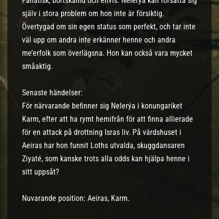
Fanatisk, bortskämd och envis. Nelerýa kan försätta sig
själv i stora problem om hon inte är försiktig.
Övertygad om sin egen status som perfekt, och tar inte
väl upp om andra inte erkänner henne och andra
me’erfolk som överlägsna. Hon kan också vara mycket
småaktig.
Senaste händelser:
För närvarande befinner sig Nelerýa i konungariket
Karm, efter att ha rymt hemifrån för att finna allierade
för en attack på drottning Isras liv. På värdshuset i
Aeiras har hon funnit Loths utvalda, skuggdansaren
Ziyaté, som kanske trots alla odds kan hjälpa henne i
sitt uppsåt?
Nuvarande position: Aeiras, Karm.