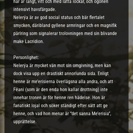
hår är långt, vitt och med lätta lockar, och ögonen
intensivt havsfärgade.
Nelerýa är av god social status och bär flertalet
smycken, däribland gyllene armringar och en magnifik
pärlring som signalerar trolovningen med sin blivande
make Lacridion.
Personlighet:
Nelerýa är mycket vän mot sin omgivning, men kan
dock visa upp en drastiskt annorlunda sida. Enligt
henne är me’erisierna överlägsna alla andra, och att
Fëani (som är den enda hon kallar drottning) inte
innehar tronen är för henne ren hädelse. Hon är
fanatiskt lojal och söker ständigt efter sätt att ge
henne, och vad hon menar är “det sanna Me’erisia”,
upprättelse.