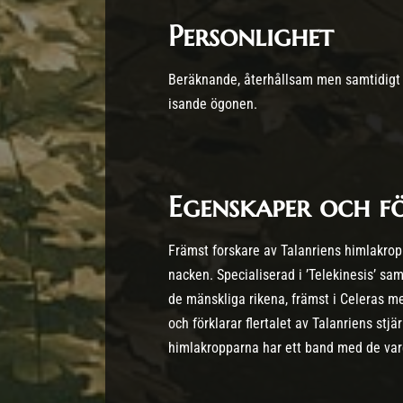
Personlighet
Beräknande, återhållsam men samtidigt 
isande ögonen.
Egenskaper och 
Främst forskare av Talanriens himlakrop
nacken. Specialiserad i ’Telekinesis’ samt
de mänskliga rikena, främst i Celeras m
och förklarar flertalet av Talanriens stj
himlakropparna har ett band med de var