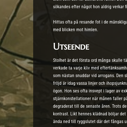
sökandes efter något hon aldrig verkar f
Hittas ofta på resande fot i de mänsklig
med blicken mot himlen.
Utseende
Stolhet är det första ord många skulle 
verkade ta varje kliv med eftertänksam
som nästan snuddar vid arrogans. Den s
fröjd är idag vassa linjer och ihopsjunk
ögon. Hon ses ofta insvept i lager av ex
stjärnkonstellationer när månen faller på
degraderat till de senaste åren. Trots d
kontrast. Likt hennes klädnad böljar det
ända ned till ryggslutet där det fångas u