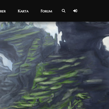
rer
rer
Karta
Karta
Forum
Forum
25/12/2018