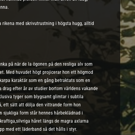
inna.
a rikena med skrivutrustning i högsta hugg, alltid
tänka på när de la ögonen på den resliga alv som
het. Med huvudet högt projicerar hon ett högmod
karpa karaktär som en gång betraktats som en
na drag efter år av studier bortom världens vakande
klusiva tyger som blygsamt glimtar i subtila
, ett sätt att dölja den vittrande form hon
en sjukliga form står hennes hårbeklädnad i
 kraftiga,silvriga håret längs de magra axlarna
pp med ett läderband så det hålls i styr.