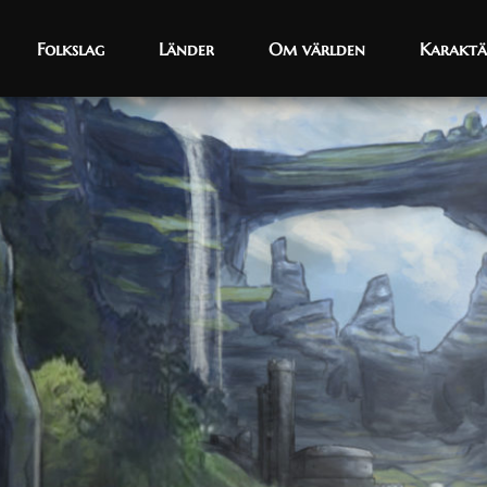
Folkslag
Folkslag
Länder
Länder
Om världen
Om världen
Karaktä
Karaktä