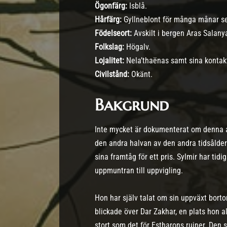
Ögonfärg:
Isblå.
Hårfärg:
Gyllneblont för många månar sed
Födelseort:
Avskilt i bergen Aras Salanya
Folkslag:
Högalv.
Lojalitet:
Nela’thaënas samt sina kontakt
Civilstånd:
Okänt.
Bakgrund
Inte mycket är dokumenterat om denna a
den andra halvan av den andra tidsåldern.
sina framtåg för ett pris. Sylmir har tid
uppmuntran till uppvigling.
Hon har själv talat om sin uppväxt bort
blickade över Dar Zakhar, en plats hon a
stort som det för Estharons ruiner. Den 