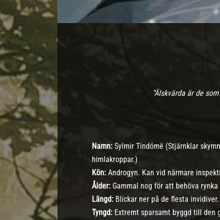
“Älskvärda är de som m
Namn:
Sylmir Tindómë (Stjärnklar skymn
himlakroppar.)
Kön:
Androgyn. Kan vid närmare inspekt
Ålder:
Gammal nog för att behöva rynka 
Längd:
Blickar ner på de flesta invidiver.
Tyngd:
Extremt sparsamt byggd till den g