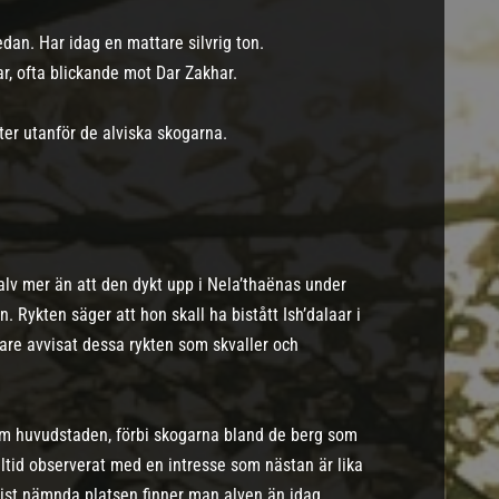
an. Har idag en mattare silvrig ton.
r, ofta blickande mot Dar Zakhar.
er utanför de alviska skogarna.
lv mer än att den dykt upp i Nela’thaënas under
 Rykten säger att hon skall ha bistått Ish’dalaar i
igare avvisat dessa rykten som skvaller och
om huvudstaden, förbi skogarna bland de berg som
lltid observerat med en intresse som nästan är lika
sist nämnda platsen finner man alven än idag,