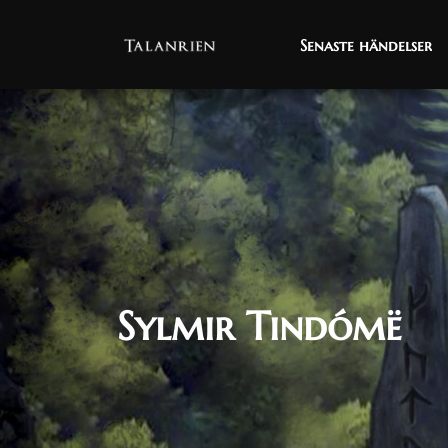
Senaste händelser
Senaste händelser
Sylmir Tindómë