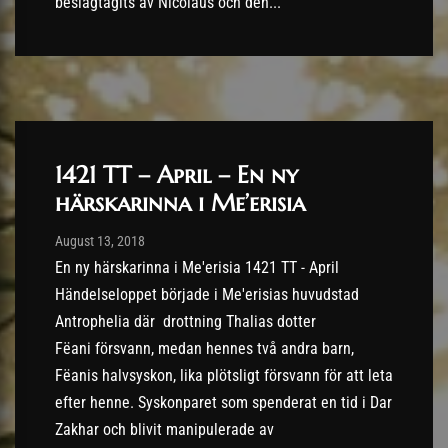
beslagtagits av Nicolaus och den...
1421 TT – April – En ny
härskarinna i Me’erisia
Post has published by
13/08/2018
August 13, 2018
En ny härskarinna i Me'erisia 1421 TT - April
Händelseloppet började i Me'erisias huvudstad
Antrophelia där drottning Thalias dotter
Fëani försvann, medan hennes två andra barn,
Fëanis halvsyskon, lika plötsligt försvann för att leta
efter henne. Syskonparet som spenderat en tid i Dar
Zakhar och blivit manipulerade av