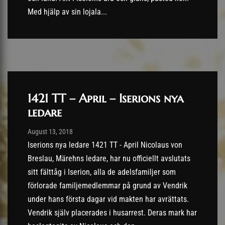
Med hjälp av sin lojala...
1421 TT – April – Iserions nya
ledare
Post has published by
13/08/2018
August 13, 2018
Iserions nya ledare 1421 TT - April Nicolaus von
Breslau, Märehns ledare, har nu officiellt avslutats
sitt fälttåg i Iserion, alla de adelsfamiljer som
förlorade familjemedlemmar på grund av Vendrik
under hans första dagar vid makten har avrättats.
Vendrik själv placerades i husarrest. Deras mark har