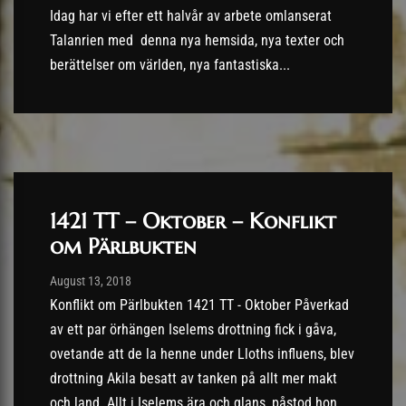
Idag har vi efter ett halvår av arbete omlanserat
Talanrien med denna nya hemsida, nya texter och
berättelser om världen, nya fantastiska...
1421 TT – Oktober – Konflikt
om Pärlbukten
Post has published by
13/08/2018
August 13, 2018
Konflikt om Pärlbukten 1421 TT - Oktober Påverkad
av ett par örhängen Iselems drottning fick i gåva,
ovetande att de la henne under Lloths influens, blev
drottning Akila besatt av tanken på allt mer makt
och land. Allt i Iselems ära och glans, påstod hon.