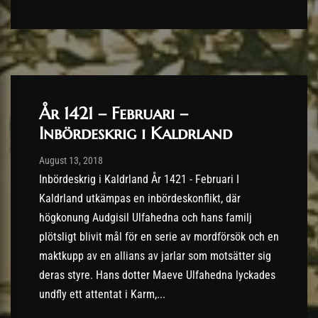
År 1421 – Februari –
Inbördeskrig i Kaldrland
Post has published by
13/08/2018
August 13, 2018
Inbördeskrig i Kaldrland År 1421 - Februari I
Kaldrland utkämpas en inbördeskonflikt, där
högkonung Audgisil Ulfahedna och hans familj
plötsligt blivit mål för en serie av mordförsök och en
maktkupp av en allians av jarlar som motsätter sig
deras styre. Hans dotter Maeve Ulfahedna lyckades
undfly ett attentat i Karm,...