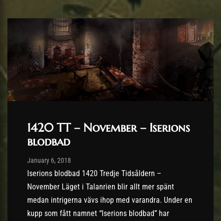
1420 TT – November – Iserions
blodbad
Post has published by
10/09/2018
January 6, 2018
Iserions blodbad 1420 Tredje Tidsåldern –
November Läget i Talanrien blir allt mer spänt
medan intrigerna vävs ihop med varandra. Under en
kupp som fått namnet “Iserions blodbad” har