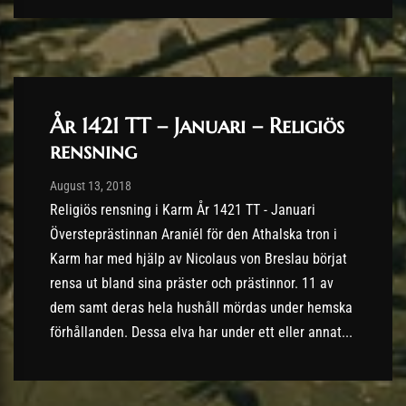
År 1421 TT – Januari – Religiös
rensning
Post has published by
13/08/2018
August 13, 2018
Religiös rensning i Karm År 1421 TT - Januari
Översteprästinnan Araniél för den Athalska tron i
Karm har med hjälp av Nicolaus von Breslau börjat
rensa ut bland sina präster och prästinnor. 11 av
dem samt deras hela hushåll mördas under hemska
förhållanden. Dessa elva har under ett eller annat...