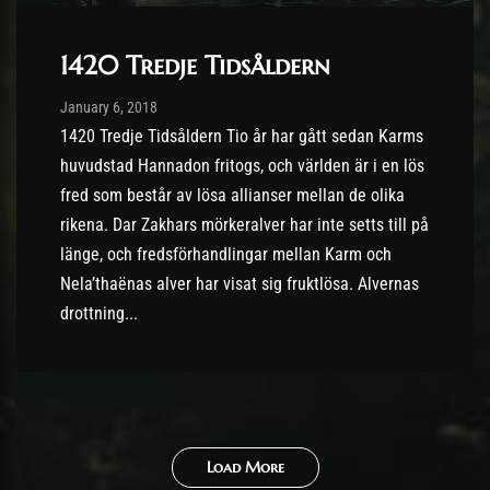
1420 Tredje Tidsåldern
Post has published by
06/01/2018
January 6, 2018
1420 Tredje Tidsåldern Tio år har gått sedan Karms
huvudstad Hannadon fritogs, och världen är i en lös
fred som består av lösa allianser mellan de olika
rikena. Dar Zakhars mörkeralver har inte setts till på
länge, och fredsförhandlingar mellan Karm och
Nela’thaënas alver har visat sig fruktlösa. Alvernas
drottning...
Load More