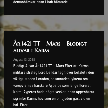
demonhärskarinnan Lloth hämtade...
År 1421 TT – Mars – Blodigt
allvar i Karm
Post has published by
13/08/2018
August 13, 2018
Blodigt Allvar År 1421 TT – Mars Efter att Karms
militära strateg Lord Dendar tagit över befälet i den
viktiga staden Loradon, besannades ryktena om
vampyrernas härskare Ayperos som länge florerat i
Karm. Ayperos hade några veckor innan uppenbarat
sig inför Karms hov som en oinbjuden gäst vid en
bal. Efter...