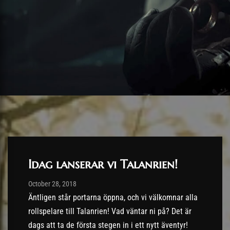
Idag lanserar vi Talanrien!
Post has published by
28/10/2018
October 28, 2018
Äntligen står portarna öppna, och vi välkomnar alla
rollspelare till Talanrien! Vad väntar ni på? Det är
dags att ta de första stegen in i ett nytt äventyr!