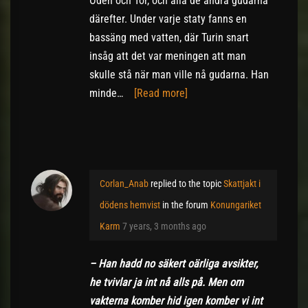
Oden och Tor, och alla de andra gudarna
därefter. Under varje staty fanns en
bassäng med vatten, där Turin snart
insåg att det var meningen att man
skulle stå när man ville nå gudarna. Han
minde…
[Read more]
Corlan_Anab
replied to the topic
Skattjakt i
dödens hemvist
in the forum
Konungariket
Karm
7 years, 3 months ago
– Han hadd no säkert oärliga avsikter,
he tvivlar ja int nå alls på. Men om
vakterna komber hid igen komber vi int