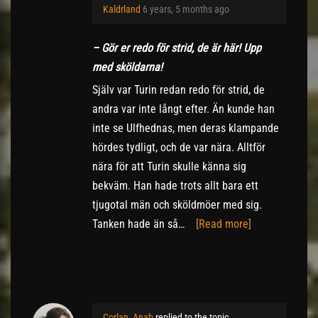
Kaldrland
6 years, 5 months ago
– Gör er redo för strid, de är här! Upp
med sköldarna!
Själv var Turin redan redo för strid, de
andra var inte långt efter. Än kunde han
inte se Ulfhednas, men deras klampande
hördes tydligt, och de var nära. Alltför
nära för att Turin skulle känna sig
bekväm. Han hade trots allt bara ett
tjugotal män och sköldmöer med sig.
Tanken hade än så…
[Read more]
Corlan_Anab
replied to the topic