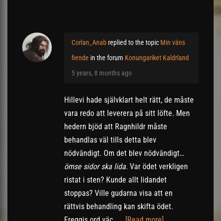
Corlan_Anab
replied to the topic
Min väns
fiende
in the forum
Konungariket Kaldrland
5 years, 8 months ago
Hillevi hade självklart helt rätt, de måste
vara redo att leverera på sitt löfte. Men
hedern bjöd att Ragnhildr måste
behandlas väl tills detta blev
nödvändigt. Om det blev nödvändigt…
ömse sidor ska lida
. Var ödet verkligen
ristat i sten? Kunde allt lidandet
stoppas? Ville gudarna visa att en
rättvis behandling kan skifta ödet.
Freggis ord väc…
[Read more]