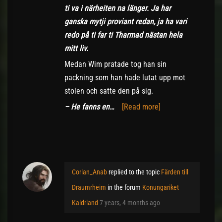
ti va i närheiten na länger. Ja har
ganska mytji proviant redan, ja ha vari
redo på ti far ti Tharmad nästan hela
mitt liv.
Medan Wim pratade tog han sin
packning som han hade lutat upp mot
stolen och satte den på sig.
– He fanns en…
[Read more]
Corlan_Anab
replied to the topic
Färden till
Draumrheim
in the forum
Konungariket
Kaldrland
7 years, 4 months ago