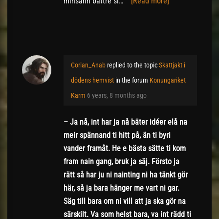
minsann bättre si…
[Read more]
Corlan_Anab
replied to the topic
Skattjakt i
dödens hemvist
in the forum
Konungariket
Karm
6 years, 8 months ago
– Ja nå, int har ja nå bäter idéer elå na
meir spännand ti hitt på, än ti byri
vander framåt. He e bästa sätte ti kom
fram nain gang, bruk ja säj. Försto ja
rätt så har ju ni nainting ni ha tänkt gör
här, så ja bara hänger me vart ni gar.
Säg till bara om ni vill att ja ska gör na
särskilt. Va som helst bara, va int rädd ti