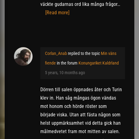
väckte gudarnas ord lika många frågor…
[Read more]
Corlan_Anab
replied to the topic
Min väns
fiende
in the forum
Konungariket Kaldrland
5 years, 10 months ago
Dörren till salen öppnades åter och Turin
klev in. Han såg mångas ögon vändas
mot honom och hörde röster som
började viska. Utan att fästa någon som
helst uppmärksamhet vid detta gick han
målmedvetet fram mot mitten av salen.