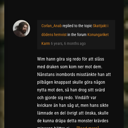
Corlan_Anab
replied to the topic
Skattjakt i
dödens hemvist
in the forum
Konungariket
Karm
6 years, 6 months ago
Wim hann göra sig redo för att slåss
med draken som kom ner mot dem.
Nånstans inombords misstänkte han att
pilbågen knappast skulle göra någon
nytta mot den, så han drog sitt svärd
och gjorde sig redo. Vindálfr var
kvickare än han såg ut, men hans sikte
lämnade en del övrigt att önska, skulle
de kunna dräpa detta monster krävdes