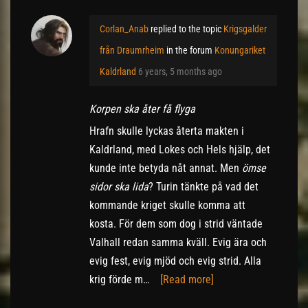
Corlan_Anab
replied to the topic
Krigsgalder
från Draumrheim
in the forum
Konungariket
Kaldrland
6 years, 5 months ago
Korpen ska åter få flyga
Hrafn skulle lyckas återta makten i
Kaldrland, med Lokes och Hels hjälp, det
kunde inte betyda nåt annat. Men
ömse
sidor ska lida
? Turin tänkte på vad det
kommande kriget skulle komma att
kosta. För dem som dog i strid väntade
Valhall redan samma kväll. Evig ära och
evig fest, evig mjöd och evig strid. Alla
krig förde m…
[Read more]