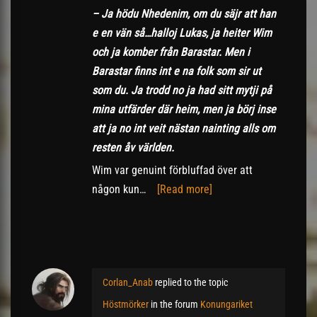
– Ja hödu Nhedenim, om du säjr att han
e en vän så…halloj Lukas, ja heiter Wim
och ja komber från Barastar. Men i
Barastar finns int e na folk som sir ut
som du. Ja trodd no ja had sitt mytji på
mina utfärder där heim, men ja börj inse
att ja no int veit nästan nainting alls om
resten åv världen.
Wim var genuint förbluffad över att
någon kun…
[Read more]
Corlan_Anab
replied to the topic
Höstmörker
in the forum
Konungariket