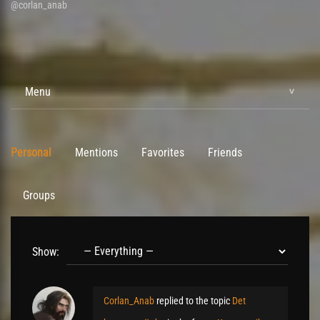
@corlan_anab
Menu
Personal
Mentions
Favorites
Friends
Groups
Show:
Corlan_Anab
replied to the topic
Det