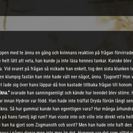
ppen med te ännu en gång och kvinnans reaktion på frågan förvirrade
e helt lätt att veta, han kunde ju inte läsa hennes tankar. Kanske ble
. Vid svaret på frågan så nickade han enkelt, tog den sista klunken t
en klumpig fastän han inte hade vält ner något, ännu. Tjugoett? Hon var
 lade sig över hans läppar då hon kastade tillbaka frågan till honom 
äkna.”
svarade han sanningsenligt och kände hur leendet blev större.
r innan Hydron var född. Han hade inte träffat Dryda förrän långt se
äkna. Så hur gammal kunde han egentligen vara? Hur många århundr
på hans familj ägt rum? Han visste inte och ville inte direkt veta he
le han ha gjort som Zogmanoth och sovit? Men han hade inte haft den r
 sova i några dagar men inte mer än det. Hungern var det som alltid v