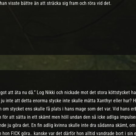
an visste bättre än att sträcka sig fram och röra vid det.
ågot att äta nu då.” Log Nikki och nickade mot det stora köttstycket ha
 ju inte att detta enorma stycke inte skulle mätta Xanthyr eller hur?
om om stycket ens skulle få plats i hans mage som det var. Vid hans e
för att sätta in ett skämt men höll undan den så icke adliga impulsen, 
e ju göra det. En fin adlig kvinna skulle inte dra sådanna skämt, om
m hon FICK göra.. kanske var det därför hon alltid vandrade bort i si