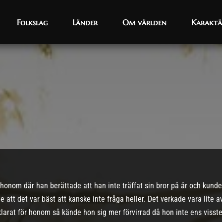
Folkslag
Folkslag
Länder
Länder
Om världen
Om världen
Karaktä
Karaktä
onom där han berättade att han inte träffat sin bror på år och kunde 
 att det var bäst att kanske inte fråga heller. Det verkade vara lite 
klarat för honom så kände hon sig mer förvirrad då hon inte ens visste 