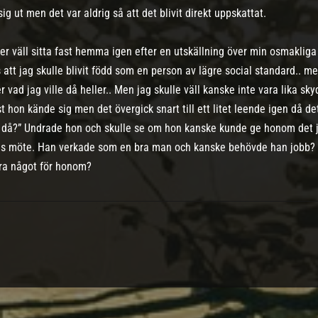
sig ut men det var aldrig så att det blivit direkt uppskattat.
r väll sitta fast hemma igen efter en utskällning över min osmakliga 
att jag skulle blivit född som en person av lägre social standard.. men
vad jag ville då heller.. Men jag skulle väll kanske inte vara lika skydd
t hon kände sig men det övergick snart till ett litet leende igen då det
 då?” Undrade hon och skulle se om hon kanske kunde ge honom det 
ras möte. Han verkade som en bra man och kanske behövde han jobb? H
ara något för honom?