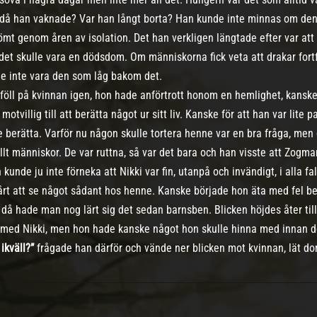
a då han vaknade? Var han långt borta? Han kunde inte minnas om denn
mt genom åren av isolation. Det han verkligen längtade efter var att
 det skulle vara en dödsdom. Om människorna fick veta att drakar fort
lle inte vara den som låg bakom det.
 föll på kvinnan igen, hon hade anförtrott honom en hemlighet, kansk
 motvillig till att berätta något ur sitt liv. Kanske för att han var li
 berätta. Varför nu någon skulle tortera henne var en bra fråga, men d
llt människor. De var ruttna, så var det bara och han visste att Zogma
unde ju inte förneka att Nikki var fin, utanpå och invändigt, i alla fal
rt att se något sådant hos henne. Kanske började hon äta med fel bes
, då hade man nog lärt sig det sedan barnsben. Blicken höjdes åter till
t med Nikki, men hon hade kanske något hon skulle hinna med innan de
ikväll?”
frågade han därför och vände ner blicken mot kvinnan, lät d