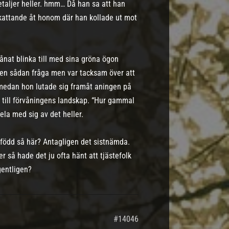
etaljer heller. hmm… Då han sa att han
kattande åt honom där han kollade ut mot
ånat blinka till med sina gröna ögon
 en sådan fråga men var tacksam över att
 medan hon lutade sig framåt aningen på
r till förvåningens landskap. “Hur gammal
ela med sig av det heller.
a född så här? Antagligen det sistnämda.
r så hade det ju ofta hänt att tjästefolk
gentligen?
#14046