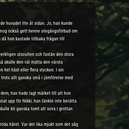
de huvudet lite åt sidan. Jo, han kunde
de nog också gett henne utegångsförbud om
 då hon kastade tillbaka frågan till
verkligen utsvulten och fastän den stora
t så skulle den väl mätta den värsta
hel häst eller flera stycken. I sin
 trots allt ganska små i jämförelse med
em, han hade lagt märket till att hon
at upp för Nikki, han tänkte inte berätta
ulle bli ganska tomt att sova i grottan
öda håret. Var det lika mjukt som det såg