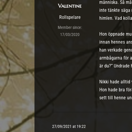
människa. Så mån
Valentine
inte tänkte säga
Rollspelare
himlen. Vad koll
Member since:
Hon öppnade munne
17/03/2020
innan hennes ans
han verkade genu
armbågarna för at
är du?” Undrade h
Nikki hade alltid
Hon hade bra förä
sett till henne 
27/09/2021 at 19:22