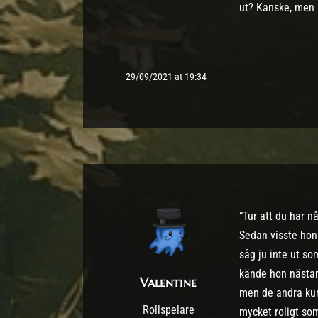
ut? Kanske, men h
29/09/2021 at 19:34
“Tur att du har n
Sedan visste hon
såg ju inte ut s
kände hon nästan 
Valentine
men de andra kund
Rollspelare
mycket roligt so