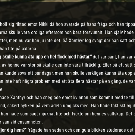
höll sig riktad emot Nikki då hon svarade på hans fråga och han tippa
drarna skulle vara oroliga eftersom hon bara försvunnit. Han själv ha
tter, men nu var han ju inte det. Så Xanthyr log svagt där han satt och
an lite på axlarna.
ag skulle kunna äta upp en hel flock med hästar.”
det var sant, han var 
 av henne var stor så skulle den inte vara tillräcklig. Eller på ett sät
n kunde sova ett par dagar, men han skulle verkligen kunna äta upp en 
n inte haft några problem med att äta flera hästar på en gång, de var
e.
nade Xanthyr och han sneglade emot kvinnan som kommit med te till d
and, säkert nyfiken på vem adeln umgicks med. Han hade faktiskt mjukn
han hade som sagt mjuknat lite och tyckte om hennes sällskap. Det sk
r van vid ensamheten.
öljer dig hem?”
frågade han sedan och den gula blicken studerade det r