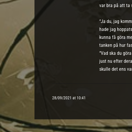
var bra på att ta 
“Ja du, jag komme
hade jag hoppats 
kunna få göra mer 
tanken på hur fas
“Vad ska du göra
just nu efter de
skulle det ens v
28/09/2021 at 10:41