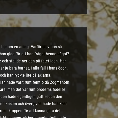
 honom en aning. Varför blev hon så
v hon glad för att han frågat henne något?
e och ställde ner den på fatet igen. Han
 ju bara barnet, i alla fall i hans ögon.
och han ryckte lite på axlarna.
 Han hade varit runt femtio då Zogmanoth
nare, men det var runt broderns födelse
aden hade egentligen gått sedan den
ller. Ensam och övergiven hade han känt
on i kroppen för att kunna göra det.
äckte honom, så hur hungrig skulle inte