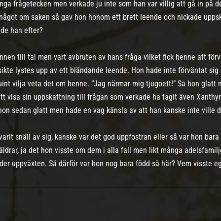
ga frågetecken men verkade ju inte som han var villig att gå in på d
 något om saken så gav hon honom ett brett leende och nickade upps
ade han efter?
n till tal men vart avbruten av hans fråga vilket fick henne att förv
ikte lystes upp av ett bländande leende. Hon hade inte förväntat sig
int vilja veta det om henne. “Jag närmar mig tjugoett!” Sa hon glatt
t visa sin uppskattning till frågan som verkade ha tagit även Xanthy
on sedan glatt men hade en vag känsla av att han kanske inte ville d
 varit snäll av sig, kanske var det god uppfostran eller så var hon bar
ldrar, ja det hon visste om dem i alla fall men likt många adelsfamilje
under uppväxten. Så därför var hon nog bara född så här? Vem visste e