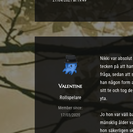
27/09/2021 at 19:49
Nikki var absolu
tecken på att ha
fråga, sedan att
han någon form av
Valentine
sitt te och tog d
Rollspelare
yta.
Member since:
Jo hon var väll 
17/03/2020
mänsklig ålder va
hon säkerligen sk