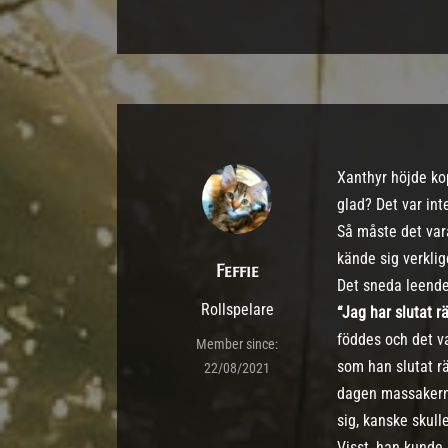
Xanthyr höjde ko
glad? Det var int
Så måste det vara
kände sig verklig
Feffie
Det sneda leendet
Rollspelare
“Jag har slutat r
föddes och det va
Member since:
som han slutat r
22/08/2021
dagen massakern 
sig, kanske skul
Visst, han kunde