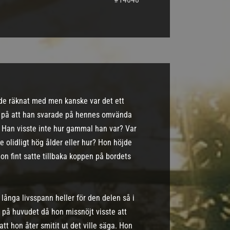
ade räknat med men kanske var det ett
e på att han svarade på hennes omvända
. Han visste inte hur gammal han var? Var
 olidligt hög ålder eller hur? Hon höjde
hon fint satte tillbaka koppen på bordets
ånga livsspann heller för den delen så i
te på huvudet då hon missnöjt visste att
att hon åter smitit ut det ville säga. Hon