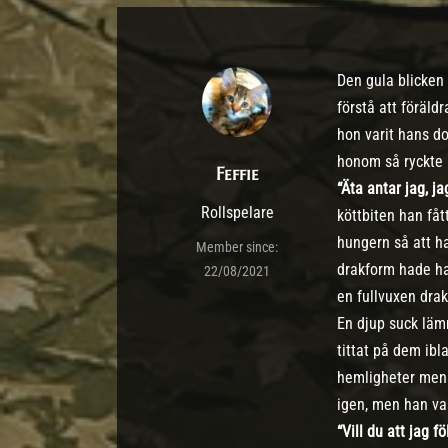
Den gula blicken 
förstå att föräl
hon varit hans do
honom så ryckte h
Feffie
“Äta antar jag, j
Rollspelare
köttbiten han fått
hungern så att ha
Member since:
drakform hade ha
22/08/2021
en fullvuxen drak
En djup suck läm
tittat på dem ibl
hemligheter men 
igen, men han va
“Vill du att jag f