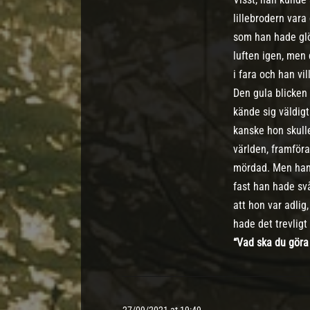
lillebrodern var
som han hade glö
luften igen, men
i fara och han vi
Den gula blicken
kände sig väldigt
kanske hon skulle
världen, framföra
mördad. Men han k
fast han hade svå
att hon var adlig
hade det trevlig
“Vad ska du göra 