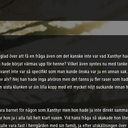
t glad över att få en fråga även om det kanske inte var vad Xanthyr h
n hade börjat värmas upp för henne? Vilket även syntes nu med tank
 svaret inte var så specifikt som man kunde önska var ju en annan sak
 alv? Nej han hade inga alvöron men det fanns ju fler raser som hade
en sista klunken ur sin lilla kopp med ett mycket nöjt suckande innan 
bara barnet för någon som Xanthyr men hon hade ju inte direkt samma l
r hon ju i alla fall helt klart vuxen. Vid hans fråga så skakade hon li
ulle vara fast i herrgården med sin familj, ja efter utskällningen över 