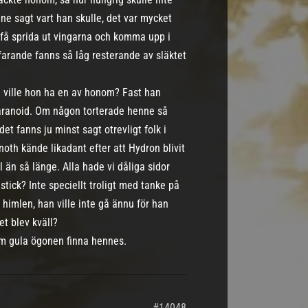
e sagt vart han skulle, det var mycket
 få sprida ut vingarna och komma upp i
farande fanns så låg resterande av släktet
e ville hon ha en av honom? Fast han
te paranoid. Om någon torterade henne så
et fanns ju minst sagt otrevligt folk i
noth kände likadant efter att Hydron blivit
l än så länge. Alla hade vi dåliga sidor
tick? Inte speciellt troligt med tanke på
 himlen, han ville inte gå ännu för han
t blev kväll?
om gula ögonen finna hennes.
#14048