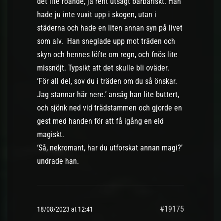
det lite roande, ja rent utsagt barbariskt. Han
hade ju inte vuxit upp i skogen, utan i
städerna och hade en liten annan syn på livet
som alv. Han sneglade upp mot träden och
skyn och hennes löfte om regn, och fnös lite
missnöjt. Typsikt att det skulle bli oväder.
‘För all del, sov du i träden om du så önskar.
Jag stannar här nere.’ ansåg han lite buttert,
och sjönk ned vid trädstammen och gjorde en
gest med handen för att få igång en eld
magiskt.
‘Så, nekromant, har du utforskat annan magi?’
undrade han.
#19175
18/08/2023 at 12:41