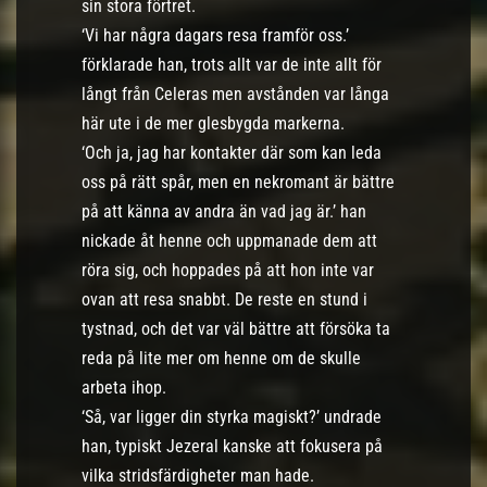
sin stora förtret.
‘Vi har några dagars resa framför oss.’
förklarade han, trots allt var de inte allt för
långt från Celeras men avstånden var långa
här ute i de mer glesbygda markerna.
‘Och ja, jag har kontakter där som kan leda
oss på rätt spår, men en nekromant är bättre
på att känna av andra än vad jag är.’ han
nickade åt henne och uppmanade dem att
röra sig, och hoppades på att hon inte var
ovan att resa snabbt. De reste en stund i
tystnad, och det var väl bättre att försöka ta
reda på lite mer om henne om de skulle
arbeta ihop.
‘Så, var ligger din styrka magiskt?’ undrade
han, typiskt Jezeral kanske att fokusera på
vilka stridsfärdigheter man hade.