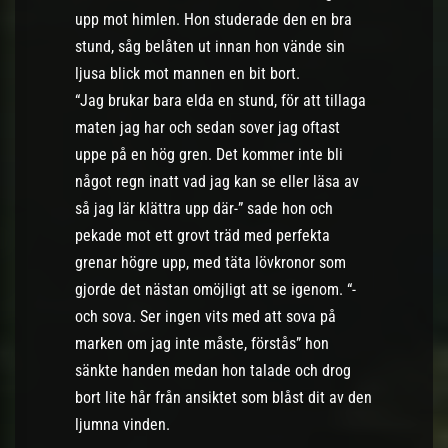
upp mot himlen. Hon studerade den en bra
stund, såg belåten ut innan hon vände sin
ljusa blick mot mannen en bit bort.
“Jag brukar bara elda en stund, för att tillaga
maten jag har och sedan sover jag oftast
uppe på en hög gren. Det kommer inte bli
något regn inatt vad jag kan se eller läsa av
så jag lär klättra upp där-” sade hon och
pekade mot ett grovt träd med perfekta
grenar högre upp, med täta lövkronor som
gjorde det nästan omöjligt att se igenom. “-
och sova. Ser ingen vits med att sova på
marken om jag inte måste, förstås” hon
sänkte handen medan hon talade och drog
bort lite hår från ansiktet som blåst dit av den
ljumna vinden.