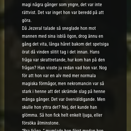
magi några gånger som yngre, det var inte
rättvist. Det var inget hon var beredd på att
göra.
Då Jezeral talade så sneglade hon mot
mannen med sina isblå ögon, drog ännu en
gång det vita, långa håret bakom det spetsiga
örat då vinden slitit tag i det innan. Hans
fråga var skrattretande, hur kom han på den
frågan? Han visste ju redan vad hon var. Nog
för att hon var en alv med mer normala
magiska förmågor, men nekromancin var så
stark i henne att det skrämde slag på henne
många gånger. Det var överväldigande. Men
skulle hon yttra det? Nej, det kunde han
glömma. Så hon fick helt enkelt ljuga, eller
försöka åtminstone.
“Bra fråga..” mumlade hon först medan hon