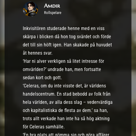
Amdir
Rollspelare
Inkvisitören studerade henne med en viss
skärpa i blicken då hon tog svärdet och förde
det till sin höft igen. Han skakade på huvudet
åt hennes svar.
‘Har ni alver verkligen så litet intresse för
omvärlden?’ undrade han, men fortsatte
sedan kort och gott.
‘Celeras, om du inte visste det, är världens
handelscentrum. En stad bebodd av folk från
hela världen, av alla dess slag – vedervärdiga
och kapitalistiska de flesta av dem.’ sa han,
trots allt verkade han inte ha så hög aktning
för Celeras samhälle.
‘En bra plats att gömma sig och göra affärer,