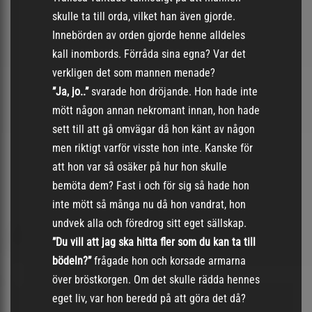
skulle ta till orda, vilket han även gjorde.
Innebörden av orden gjorde henne alldeles
kall inombords. Förråda sina egna? Var det
verkligen det som mannen menade?
”Ja, jo..”
svarade hon dröjande. Hon hade inte
mött någon annan nekromant innan, hon hade
sett till att gå omvägar då hon känt av någon
men riktigt varför visste hon inte. Kanske för
att hon var så osäker på hur hon skulle
bemöta dem? Fast i och för sig så hade hon
inte mött så många nu då hon vandrat, hon
undvek alla och föredrog sitt eget sällskap.
”Du vill att jag ska hitta fler som du kan ta till
bödeln?”
frågade hon och korsade armarna
över bröstkorgen. Om det skulle rädda hennes
eget liv, var hon beredd på att göra det då?