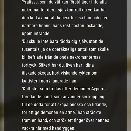
‘Yralissa, som du väl kan förstå äger inte alla
nekromanter den… självkontroll du verkar ha,
den kod av moral du besitter.’ sa han och steg
närmare henne, hans röst nästan lockande,
uppmuntrande.
‘Du skulle inte bara rädda dig själv, utan de
tusentals, ja de oberäkneliga antal som skulle
bli befriade från de onda nekromanternas
förtryck. Säkert har du, även här i dina
älskade skogar, hört viskande rykten om
kultister i norr?’ undrade han.
‘Kultister som frodas efter demonen Ayperos
förödande hand, som använder sin koppling
till de döda för att skapa ondska och lidande,
för att ge demonen en armé.’ han sträckte
fram en hand, och strök ett finger över hennes
vackra hår med handryggen.