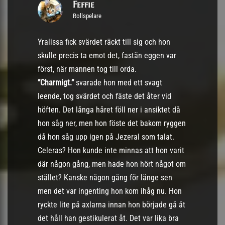
Feffie
Rollspelare
Yralissa fick svärdet räckt till sig och hon
skulle precis ta emot det, fastän eggen var
först, när mannen tog till orda.
”Charmigt.”
svarade hon med ett svagt
leende, tog svärdet och fäste det åter vid
höften. Det långa håret föll ner i ansiktet då
hon såg ner, men hon föste det bakom ryggen
då hon såg upp igen på Jezeral som talat.
Celeras? Hon kunde inte minnas att hon varit
där någon gång, men hade hon hört något om
stället? Kanske någon gång för länge sen
men det var ingenting hon kom ihåg nu. Hon
ryckte lite på axlarna innan hon började gå åt
det håll han gestikulerat åt. Det var lika bra