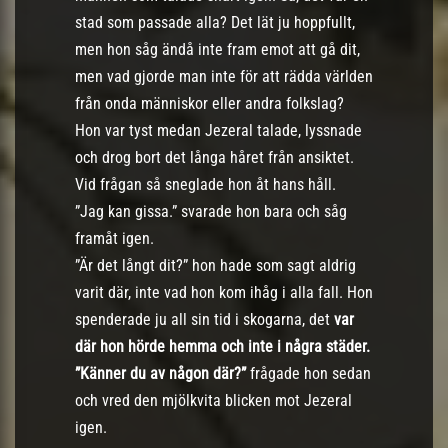
stad som passade alla? Det lät ju hoppfullt,
men hon såg ändå inte fram emot att gå dit,
men vad gjorde man inte för att rädda världen
från onda människor eller andra folkslag?
Hon var tyst medan Jezeral talade, lyssnade
och drog bort det långa håret från ansiktet.
Vid frågan så sneglade hon åt hans håll.
”Jag kan gissa.” svarade hon bara och såg
framåt igen.
”Är det långt dit?” hon hade som sagt aldrig
varit där, inte vad hon kom ihåg i alla fall. Hon
spenderade ju all sin tid i skogarna, det
var
där hon hörde hemma och inte i några städer.
”Känner du av någon där?”
frågade hon sedan
och vred den mjölkvita blicken mot Jezeral
igen.