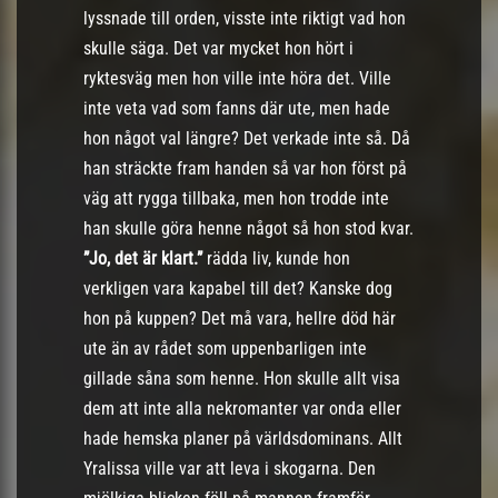
lyssnade till orden, visste inte riktigt vad hon
skulle säga. Det var mycket hon hört i
ryktesväg men hon ville inte höra det. Ville
inte veta vad som fanns där ute, men hade
hon något val längre? Det verkade inte så. Då
han sträckte fram handen så var hon först på
väg att rygga tillbaka, men hon trodde inte
han skulle göra henne något så hon stod kvar.
”Jo, det är klart.”
rädda liv, kunde hon
verkligen vara kapabel till det? Kanske dog
hon på kuppen? Det må vara, hellre död här
ute än av rådet som uppenbarligen inte
gillade såna som henne. Hon skulle allt visa
dem att inte alla nekromanter var onda eller
hade hemska planer på världsdominans. Allt
Yralissa ville var att leva i skogarna. Den