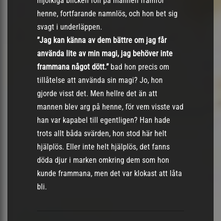
mjölkiga blicken föll på mannen framför
henne, fortfarande namnlös, och hon bet sig
svagt i underläppen.
”Jag kan känna av dem bättre om jag får
använda lite av min magi, jag behöver inte
frammana något dött.”
bad hon precis om
tillåtelse att använda sin magi? Jo, hon
gjorde visst det. Men hellre det än att
mannen blev arg på henne, för vem visste vad
han var kapabel till egentligen? Han hade
trots allt båda svärden, hon stod här helt
hjälplös. Eller inte helt hjälplös, det fanns
döda djur i marken omkring dem som hon
kunde frammana, men det var klokast att låta
bli.