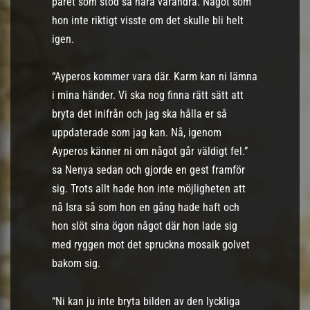
paret som stod så nära varandra. Något som
hon inte riktigt visste om det skulle bli helt
igen.
“Ayperos kommer vara där. Karm kan ni lämna
i mina händer. Vi ska nog finna rätt sätt att
bryta det inifrån och jag ska hålla er så
uppdaterade som jag kan. Nå, igenom
Ayperos känner ni om något går väldigt fel.”
sa Nenya sedan och gjorde en gest framför
sig. Trots allt hade hon inte möjligheten att
nå Isra så som hon en gång hade haft och
hon slöt sina ögon något där hon lade sig
med ryggen mot det spruckna mosaik golvet
bakom sig.
“Ni kan ju inte bryta bilden av den lyckliga