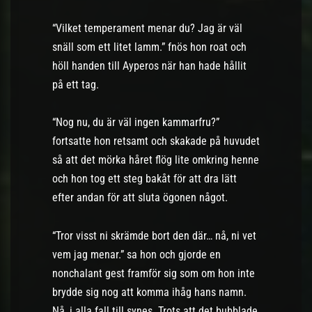
“Vilket temperament menar du? Jag är väl
snäll som ett litet lamm.” fnös hon roat och
höll handen till Ayperos när han hade hållit
på ett tag.
“Nog nu, du är väl ingen kammarfru?”
fortsatte hon retsamt och skakade på huvudet
så att det mörka håret flög lite omkring henne
och hon tog ett steg bakåt för att dra lätt
efter andan för att sluta ögonen något.
“Tror visst ni skrämde bort den där… nå, ni vet
vem jag menar.” sa hon och gjorde en
nonchalant gest framför sig som om hon inte
brydde sig nog att komma ihåg hans namn.
Nå, i alla fall till synes. Trots att det bubblade