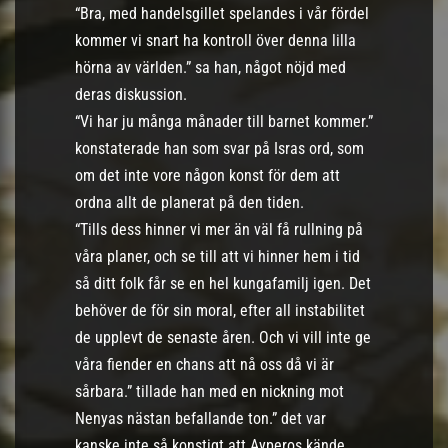
“Bra, med handelsgillet spelandes i vår fördel
kommer vi snart ha kontroll över denna lilla
hörna av världen.” sa han, något nöjd med
deras diskussion.
“Vi har ju många månader till barnet kommer.”
konstaterade han som svar på Isras ord, som
om det inte vore någon konst för dem att
ordna allt de planerat på den tiden.
“Tills dess hinner vi mer än väl få rullning på
våra planer, och se till att vi hinner hem i tid
så ditt folk får se en hel kungafamilj igen. Det
behöver de för sin moral, efter all instabilitet
de upplevt de senaste åren. Och vi vill inte ge
våra fiender en chans att nå oss då vi är
sårbara.” tillade han med en nickning mot
Nenyas nästan befallande ton.” det var
kanske inte så konstigt att Ayperos kände