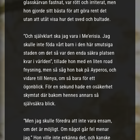
glasskärvan fastnat, var rött och irriterat, men
hon gjorde sitt bästa för att göra rent det
utan att utåt visa hur det sved och bultade.
”Och självklart ska jag vara i Me’erisia. Jag
skulle inte föda vårt barn i den här smutsiga
staden om det så var den enda säkra platsen
kvar i världen”, tillade hon med en liten road
fnysning, men så såg hon bak på Ayperos, och
vidare till Nenya, om så bara för ett
ögonblick. För en sekund hade en osäkerhet
skymtat där bakom hennes annars så
självsäkra blick.
”Men jag skulle föredra att inte vara ensam,
om det är möjligt. Om något går fel menar
jag.” Hon ville inte erkänna det, och kanske