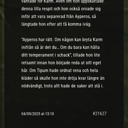
väntade för Karm. Även om hon uppskattade
denna lilla respit och hon också oroade sig
inför att vara separerad från Ayperos, så
längtade hon efter att få komma iväg.
”Ayperos har rätt. Om någon kan bryta Karm
inifrån så är det du… Om du bara kan hålla
ditt temperament i schack”, tillade hon lite
retsamt innan hon började reda ut sitt eget
hår. Om Tipum hade ordnat rena och hela
kläder så skulle hon inte dröja kvar längre än
nödvändigt, trots allt hade de saker att stå i.
#21627
04/09/2025 at 13:10