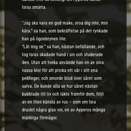
Isras smärta.
“Jag ska vara en god make, oroa dig inte, min
kära.” sa han, som bekräftelse på det rynkade
han på ögonbrynen lite.
“Låt mig se.” sa han, nästan befallande, och
tog Isras skadade hand i sin och studerade
den. Utan att tveka använde han en av sina
vassa klor för att pricka ett sår i sitt ena
pekfinger, och smorde blod över såret som
salva. De kunde alla se hur såret nästan
bubblade till liv och läkte framför dem, följt
av en liten känsla av rus – som om Isra
druckit några glas vin, en av Ayperos många
märkliga förmågor.