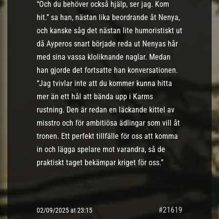
“Och du behöver också hjälp, ser jag. Kom
hit.” sa han, nästan lika beordrande åt Nenya,
och kanske såg det nästan lite humoristiskt ut
då Ayperos snart började reda ut Nenyas hår
med sina vassa kloliknande naglar. Medan
han gjorde det fortsatte han konversationen.
“Jag tvivlar inte att du kommer kunna hitta
mer än ett hål att bända upp i Karms
rustning. Den är redan en läckande kittel av
misstro och för ambitiösa ädlingar som vill åt
tronen. Ett perfekt tillfälle för oss att komma
in och lägga spelare mot varandra, så de
praktiskt taget bekämpar kriget för oss.”
#21619
02/09/2025 at 23:15