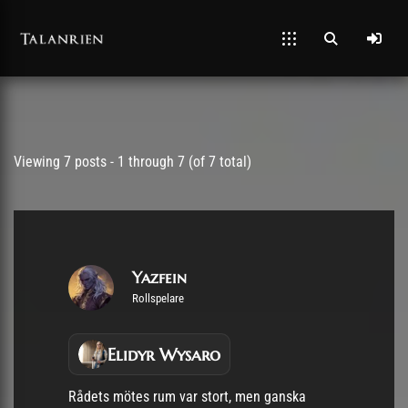
Post has published by
12/02/2026
Viewing 7 posts - 1 through 7 (of 7 total)
Yazfein
Rollspelare
Elidyr Wysaro
Rådets mötes rum var stort, men ganska