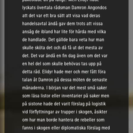
lyckats övertala rådsman Damron Angondos
att det var ett bra sätt att visa vad deras
handelsavtal ändå gav dem trots att vissa
ansåg de ibland har lite för hårda med vilka
de handlade. Det gällde bara veta hur man
skulle sköta det och då få ut det mesta av
det. Det var ändå en fin dag även om det var
en hel del som skulle behövas tas upp på
detta råd. Elidyr hade mer och mer fått föra
talan åt Damron på dessa möten de senaste
månaderna. I början var det mest små saker
som läsa listor eller inventarier på saker men
på sistone hade det varit förslag på logistik
vid förflyttningar av trupper i skogen, åsikter
om hur man borde hantera de rebeller som
fanns i skogen eller diplomatiska förslag med