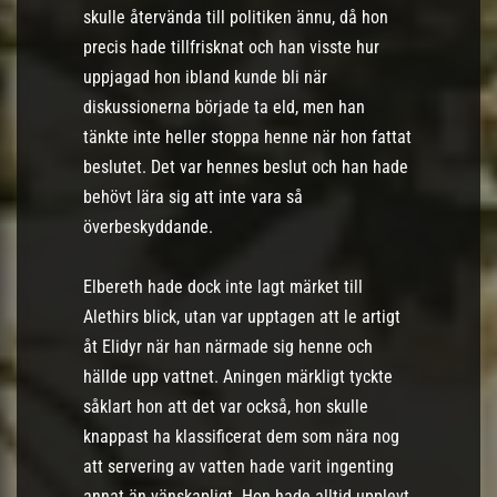
skulle återvända till politiken ännu, då hon
precis hade tillfrisknat och han visste hur
uppjagad hon ibland kunde bli när
diskussionerna började ta eld, men han
tänkte inte heller stoppa henne när hon fattat
beslutet. Det var hennes beslut och han hade
behövt lära sig att inte vara så
överbeskyddande.
Elbereth hade dock inte lagt märket till
Alethirs blick, utan var upptagen att le artigt
åt Elidyr när han närmade sig henne och
hällde upp vattnet. Aningen märkligt tyckte
såklart hon att det var också, hon skulle
knappast ha klassificerat dem som nära nog
att servering av vatten hade varit ingenting
annat än vänskapligt. Hon hade alltid upplevt