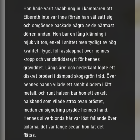
Han hade varit snabb nog in i kammaren att
Elbereth inte var inne förrän han väl satt sig
och omgående backade några av de närmast
dörren undan. Hon bar en lång klänning i
mjuk vit ton, enkel i snittet men tydligt av hög
kvalitet. Tyget föll avslappnat över hennes
kropp och var skräddarsytt för hennes
graviditet. Längs ärm och nederkant löpte ett
diskret broderi i dämpad skogsgrön tråd. Över
hennes panna vilade ett smalt diadem i lätt
metall, och runt halsen bar hon ett enkelt
halsband som vilade strax ovan bröstet,
medan en signetring prydde hennes hand.
Hennes silverblonda hår var löst fallande över
axlarna, det var länge sedan hon lät det
flätas.