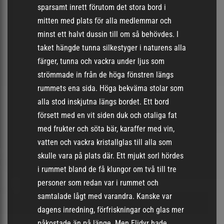
sparsamt inrett förutom det stora bord i
mitten med plats för alla medlemmar och
minst ett halvt dussin till om så behövdes. I
taket hängde tunna silkestyger i naturens alla
färger, tunna och vackra under ljus som
strömmade in från de höga fönstren längs
rummets ena sida. Höga bekväma stolar som
alla stod inskjutna längs bordet. Ett bord
försett med en vit siden duk och otaliga fat
med frukter och söta bär, karaffer med vin,
vatten och vackra kristallglas till alla som
skulle vara på plats där. Ett mjukt sorl hördes
i rummet bland de få klungor om två till tre
personer som redan var i rummet och
samtalade lågt med varandra. Kanske var
dagens inredning, förfriskningar och glas mer
påkostade än på länge. Men Elidyr hade