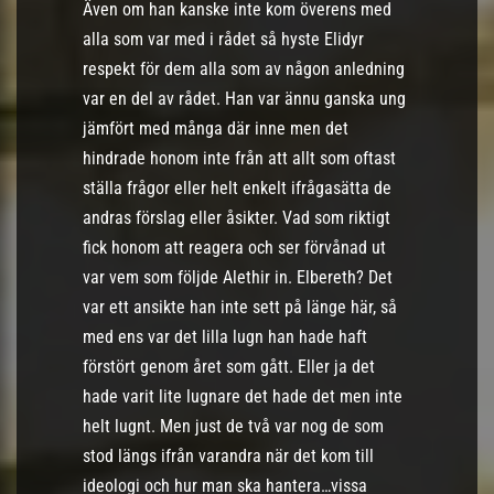
Även om han kanske inte kom överens med
alla som var med i rådet så hyste Elidyr
respekt för dem alla som av någon anledning
var en del av rådet. Han var ännu ganska ung
jämfört med många där inne men det
hindrade honom inte från att allt som oftast
ställa frågor eller helt enkelt ifrågasätta de
andras förslag eller åsikter. Vad som riktigt
fick honom att reagera och ser förvånad ut
var vem som följde Alethir in. Elbereth? Det
var ett ansikte han inte sett på länge här, så
med ens var det lilla lugn han hade haft
förstört genom året som gått. Eller ja det
hade varit lite lugnare det hade det men inte
helt lugnt. Men just de två var nog de som
stod längs ifrån varandra när det kom till
ideologi och hur man ska hantera…vissa