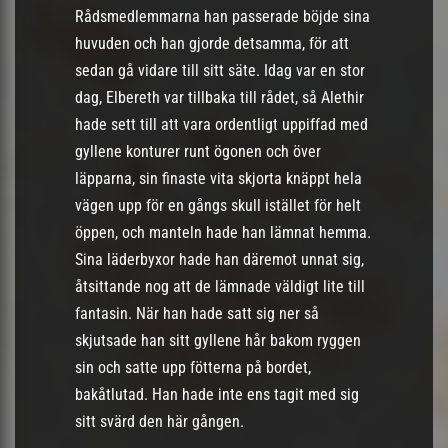
Rådsmedlemmarna han passerade böjde sina
huvuden och han gjorde detsamma, för att
sedan gå vidare till sitt säte. Idag var en stor
dag, Elbereth var tillbaka till rådet, så Alethir
hade sett till att vara ordentligt uppiffad med
gyllene konturer runt ögonen och över
läpparna, sin finaste vita skjorta knäppt hela
vägen upp för en gångs skull istället för helt
öppen, och manteln hade han lämnat hemma.
Sina läderbyxor hade han däremot unnat sig,
åtsittande nog att de lämnade väldigt lite till
fantasin. När han hade satt sig ner så
skjutsade han sitt gyllene hår bakom ryggen
sin och satte upp fötterna på bordet,
bakåtlutad. Han hade inte ens tagit med sig
sitt svärd den här gången.