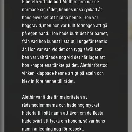
Elbereth viftade bort Alethirs arm när de
närmade sig rådet, hennes näsa rynkad åt
hans envishet att hjälpa henne. Hon var
höggravid, men hon var fullt förmögen att gå
på egen hand. Hon hade burit det här barnet,
från vad hon kunnat lista ut, i ungefär femtio
år. Hon var van vid det och rygg såväl som
ben var vältränade nog vid det här laget att
hon knappt ens tänkte på det. Alethir förstod
vinken, klappade henne artigt på axeln och
klev in före henne till rådet.
Alethir var äldre än majoriteten av
rådsmedlemmarna och hade nog mycket
historia till sitt namn att även om de flesta
hade svårt att tycka om honom, så var hans
namn anledning nog för respekt.