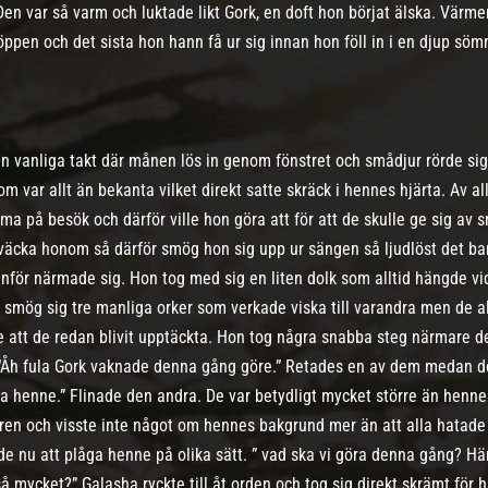
Den var så varm och luktade likt Gork, en doft hon börjat älska. Värm
öppen och det sista hon hann få ur sig innan hon föll in i en djup sömn
sin vanliga takt där månen lös in genom fönstret och smådjur rörde s
 som var allt än bekanta vilket direkt satte skräck i hennes hjärta. Av 
ma på besök och därför ville hon göra att för att de skulle ge sig av
väcka honom så därför smög hon sig upp ur sängen så ljudlöst det bara
anför närmade sig. Hon tog med sig en liten dolk som alltid hängde v
 smög sig tre manliga orker som verkade viska till varandra men de a
e att de redan blivit upptäckta. Hon tog några snabba steg närmare de
 “Åh fula Gork vaknade denna gång göre.” Retades en av dem medan de
ma henne.” Flinade den andra. De var betydligt mycket större än henne
ren och visste inte något om hennes bakgrund mer än att alla hatade h
ade nu att plåga henne på olika sätt. ” vad ska vi göra denna gång? H
a så mycket?” Galasha ryckte till åt orden och tog sig direkt skrämt f