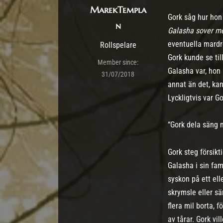
MarekTempla
Gork såg hur hon 
n
Galasha sover m
eventuella mardr
Rollspelare
Gork kunde se til
Member since:
Galasha var, hon
31/07/2018
annat än det, kan
Lyckligtvis var G
“Gork dela säng m
Gork steg försikt
Galasha i sin fam
syskon på ett ell
skrymsle eller sä
flera mil borta,
av tårar. Gork vi