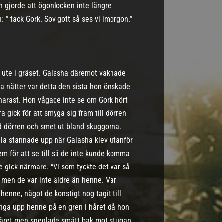
en gjorde att ögonlocken inte längre
: ” tack Gork. Sov gott så ses vi imorgon.”
ig ute i gräset. Galasha däremot vaknade
alla nätter var detta den sista hon önskade
 snarast. Hon vågade inte se om Gork hört
 gick för att smyga sig fram till dörren
id dörren och smet ut bland skuggorna.
lla stannade upp när Galasha klev utanför
m för att se till så de inte kunde komma
 gick närmare. “Vi som tyckte det var så
 men de var inte äldre än henne. Var
enne, något de konstigt nog tagit till
änga upp henne på en gren i håret då hon
ör håret men sneglade smått bak mot stugan,