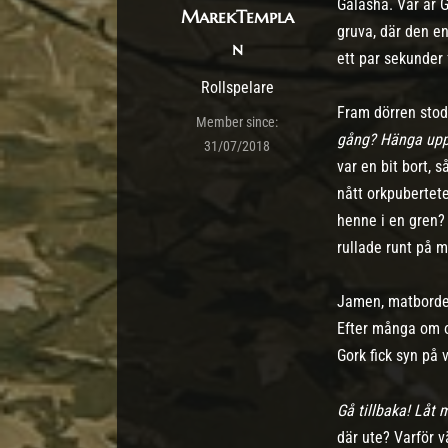
Galasha. Var är 
MarekTempla
gruva, där den en
n
ett par sekunder f
Rollspelare
Fram dörren stod 
Member since:
gång? Hänga upp 
31/07/2018
var en bit bort, 
nått orkpubertet
henne i en gren? 
rullade runt på m
Jamen, matbordet
Efter många om oc
Gork fick syn på 
Gå tillbaka! Låt 
där ute? Varför v