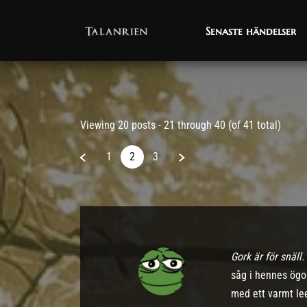
Senaste händelser
Senaste händelser
Post has published by
07/07/2023
Viewing 20 posts - 21 through 40 (of 41 total)
1
2
3
Gork är för snäll
såg i hennes ögo
med ett varmt le