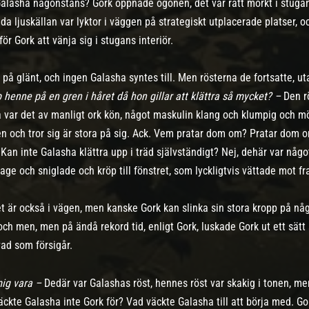
Galasha någonstans? Gork öppnade ögonen, det var rätt mörkt i stugan
da ljuskällan var lyktor i väggen på strategiskt utplacerade platser, oc
ör Gork att vänja sig i stugans interiör.
på glänt, och ingen Galasha syntes till. Men rösterna de fortsatte, u
henne på en gren i håret då hon gillar att klättra så mycket? –
Den r
så var det av manligt ork kön, något maskulin klang och klumpig och m
en och tror sig är stora på sig. Ack. Vem pratar dom om? Pratar dom
Kan inte Galasha klättra upp i träd självständigt? Nej, dehär var någ
age och sniglade och kröp till fönstret, som lyckligtvis vättade mot 
 är också i vägen, men kanske Gork kan slinka sin stora kropp på någo
h men, men på ändå rekord tid, enligt Gork, luskade Gork ut ett sätt 
vad som försigår.
mig vara –
Dedär var Galashas röst, hennes röst var skakig i tonen,
äckte Galasha inte Gork för? Vad väckte Galasha till att börja med. G