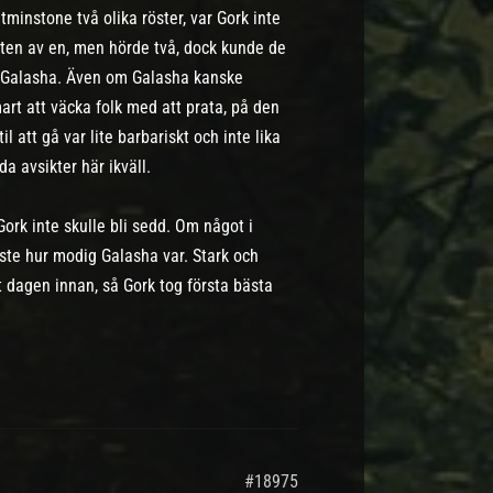
minstone två olika röster, var Gork inte
mten av en, men hörde två, dock kunde de
en Galasha. Även om Galasha kanske
mart att väcka folk med att prata, på den
 att gå var lite barbariskt och inte lika
a avsikter här ikväll.
ork inte skulle bli sedd. Om något i
sste hur modig Galasha var. Stark och
 dagen innan, så Gork tog första bästa
#18975