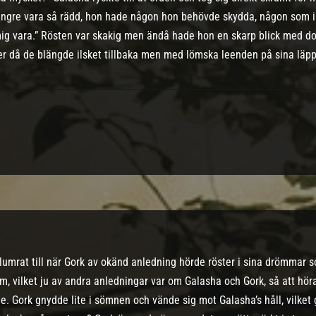
ängre vara så rädd, hon hade någon hon behövde skydda, någon som in
 mig vara.” Rösten var skakig men ändå hade hon en skarp blick med do
er då de blängde ilsket tillbaka men med lömska leenden på sina läpp
lumrat till när Gork av okänd anledning hörde röster i sina drömmar som
m, vilket ju av andra anledningar var om Galasha och Gork, så att hör
nde. Gork gnydde lite i sömnen och vände sig mot Galasha’s håll, vilket