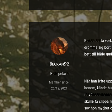
Kunde detta verkl
drömma sig bort i
bett till både g
Beckan92
Rollspelare
När han lyfte up
Member since:
honom, kände hur
26/12/2021
förvånade henne. 
skulle få slippa 
sov hon mycket o