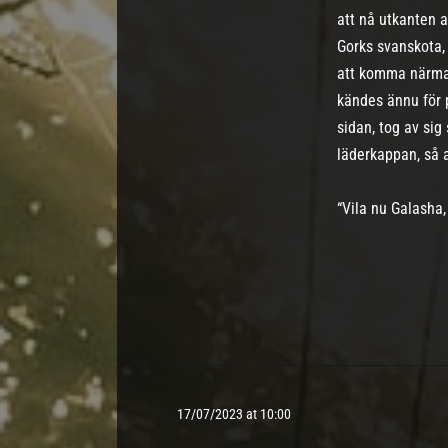
att nå utkanten a
Gorks svanskota,
att komma närmar
kändes ännu för p
sidan, tog av si
läderkappan, så a
“Vila nu Galasha,
17/07/2023 at 10:00