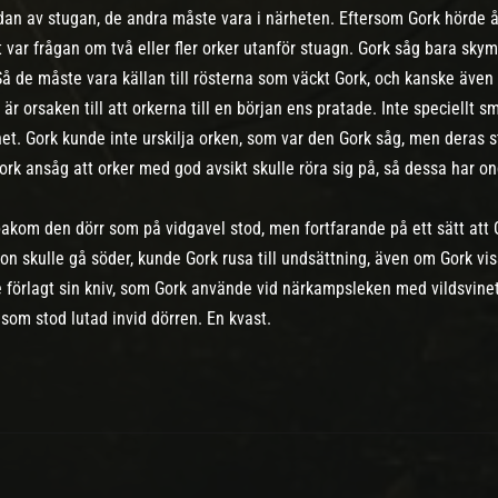
dan av stugan, de andra måste vara i närheten. Eftersom Gork hörde åt
var frågan om två eller fler orker utanför stuagn. Gork såg bara sky
. Så de måste vara källan till rösterna som väckt Gork, och kanske äv
är orsaken till att orkerna till en början ens pratade. Inte speciellt s
et. Gork kunde inte urskilja orken, som var den Gork såg, men deras stil
ork ansåg att orker med god avsikt skulle röra sig på, så dessa har ond
bakom den dörr som på vidgavel stod, men fortfarande på ett sätt att G
n skulle gå söder, kunde Gork rusa till undsättning, även om Gork vi
 förlagt sin kniv, som Gork använde vid närkampsleken med vildsvinet
som stod lutad invid dörren. En kvast.