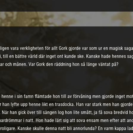
igen vara verkligheten för allt Gork gjorde var som ur en magisk sag
, till en bättre värld där inget ont kunde ske. Kanske hade hennes sa
udar och månen. Var Gork den räddning hon så länge väntat på?
p henne i sin famn flämtade hon till av förvåning men gjorde inget mo
 han lyfte upp henne likt en trasdocka. Han var stark men han gjord
När han gick över till sängen log hon lite smått, ja få sova bredvid
mardrömmar i natt. Hon hade lärt sig att sova ensam men efter att and
roligare. Kanske skulle denna natt bli annorlunda? En varm kappa l