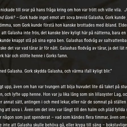
nickade till svar på hans fråga kring om hon var trött och ville vila.
J
ed Gork? –
Gork hade inget emot att sova brevid Galasha, Gork kunde
ömma, som Gork kunde förstå hon kanske brottades med ibland. Elden 
l att Galasha inte frös, det kanske blev kyligt här på nätterna, bara e
 kunde knappt stå på sina egna ben. Galashas flodvåg av saltvattenba
ske det var vad tårar är för nått. Galashas flodvåg av tårar, ja det lät
ork här och stötte henne i Gorks famn.
ed Galasha. Gork skydda Galasha, och värma ifall kyligt blir.”
igt upp, även om han var tvungen att böja huvudet lite då taket på st
n, och lyfte upp henne. Hon var ju lika lång som sin lillasyster Lag, oc
er annat sätt, antingen i och med lekar, eller när de somnat på ställen
ng att sova i. Även om det inte var långt till den halm och pläd fyll
 för någon som just spenderat – vad som kändes flera timmar, även om
lle inte att Galasha skulle behöva gå, eller krypa till säng – bokstavli