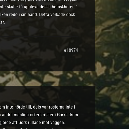
te skulle få uppleva dessa hemskheter. ”
lken redo i sin hand. Detta verkade dock
ar.
#18974
 inte hörde till, dels var rösterna inte i
a andra manliga orkers röster i Gorks dröm
 gjorde att Gork rullade mot väggen.