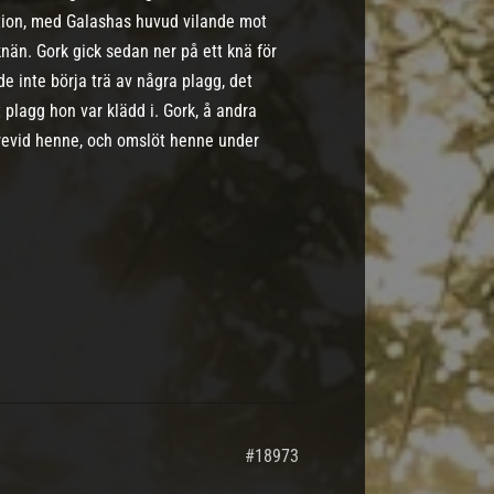
sition, med Galashas huvud vilande mot
än. Gork gick sedan ner på ett knä för
 inte börja trä av några plagg, det
plagg hon var klädd i. Gork, å andra
brevid henne, och omslöt henne under
#18973