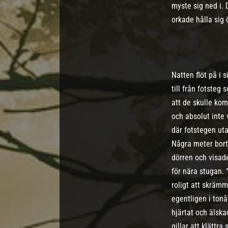
myste sig ned i. 
orkade hålla sig 
Natten flöt på i 
till från fotsteg
att de skulle kom
och absolut inte 
där fotstegen ut
Några meter bort
dörren och visad
för nära stugan.
roligt att skräm
egentligen i tonå
hjärtat och älsk
gillar att klättr