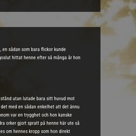
a, en sådan som bara flickor kunde
goslut hittat henne efter så många år hon
tstånd utan lutade bara sitt huvud mot
e det med en sådan enkelhet att det ännu
 honom var en trygghet och hon kanske
ra orker gjort spratt på henne här ute så
ades om hennes kropp som hon direkt