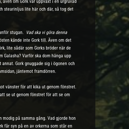
, även om Gork var uppväxt i en urgruvad
h stearinljus lite här och där, så tog det
tanför stugan.
Vad ska vi göra denna
östen kände inte Gork till. Även om det
örk, lite sådär som Gorks bröder när de
 om Galasha? Varför ska dom hänga upp
ot annat. Gork gnuggade sig i ögonen och
framsidan, jäntemot framdörren.
t vänster för att kika ut genom fönstret.
att se ut genom fönstret för att se om
 men modig på samma gång. Vad gjorde hon
ork får syn på en av orkerna som står en