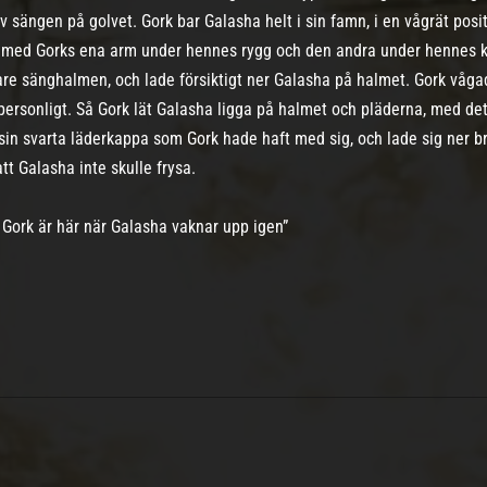
v sängen på golvet. Gork bar Galasha helt i sin famn, i en vågrät po
 med Gorks ena arm under hennes rygg och den andra under hennes kn
e sänghalmen, och lade försiktigt ner Galasha på halmet. Gork vågade
ersonligt. Så Gork lät Galasha ligga på halmet och pläderna, med det 
g sin svarta läderkappa som Gork hade haft med sig, och lade sig ner 
tt Galasha inte skulle frysa.
 Gork är här när Galasha vaknar upp igen”