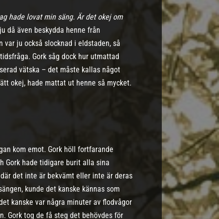
ag hade lovat min säng. Är det okej om
 ju då även beskydda henne från
var ju också slocknad i eldstaden, så
n tidsfråga. Gork såg dock hur utmattad
serad vätska – det måste kallas något
 rätt okej, hade mattat ut henne så mycket.
ugan kom emot. Gork höll fortfarande
h Gork hade tidigare burit alla sina
 där det inte är bekvämt eller inte är deras
da sängen, kunde det kanske kännas som
 det kanske var några minuter av flodvågor
gen. Gork tog de få steg det behövdes för