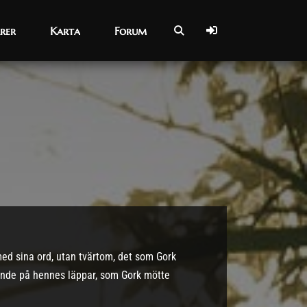
rer
rer
Karta
Karta
Forum
Forum
med sina ord, utan tvärtom, det som Gork
eende på hennes läppar, som Gork mötte