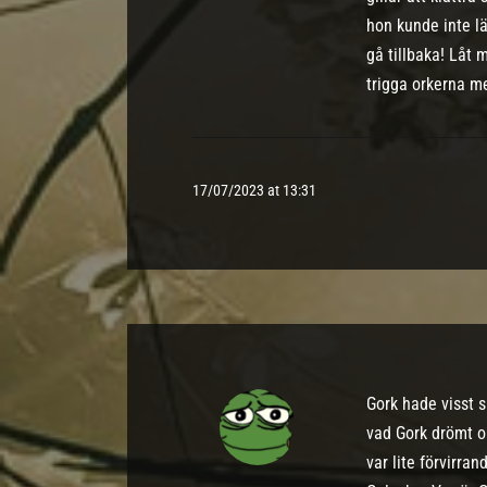
hon kunde inte l
gå tillbaka! Låt
trigga orkerna m
17/07/2023 at 13:31
Gork hade visst s
vad Gork drömt o
var lite förvirra