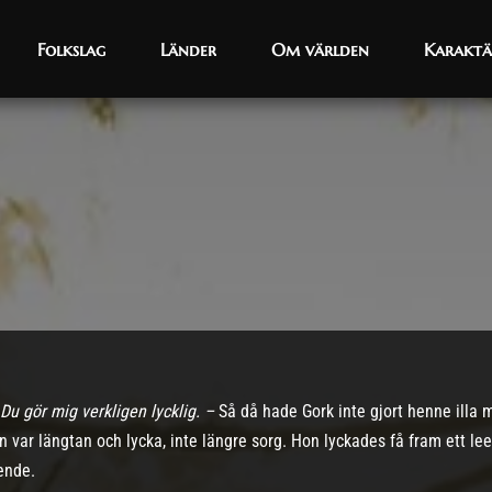
Folkslag
Folkslag
Länder
Länder
Om världen
Om världen
Karaktä
Karaktä
. Du gör mig verkligen lycklig. –
Så då hade Gork inte gjort henne illa 
n var längtan och lycka, inte längre sorg. Hon lyckades få fram ett l
ende.