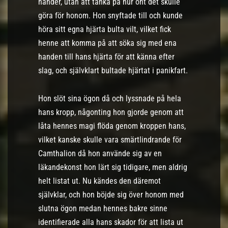
händer, utan att tänka på hur ont det skulle
göra för honom. Hon snyftade till och kunde
höra sitt egna hjärta bulta vilt, vilket fick
henne att komma på att söka sig med ena
handen till hans hjärta för att känna efter
slag, och självklart bultade hjärtat i panikfart.
Hon slöt sina ögon då och lyssnade på hela
hans kropp, någonting hon gjorde genom att
låta hennes magi flöda genom kroppen hans,
vilket kanske skulle vara smärtlindrande för
Camthalion då hon använde sig av en
läkandekonst hon lärt sig tidigare, men aldrig
helt listat ut. Nu kändes den däremot
självklar, och hon böjde sig över honom med
slutna ögon medan hennes bakre sinne
identifierade alla hans skador för att lista ut