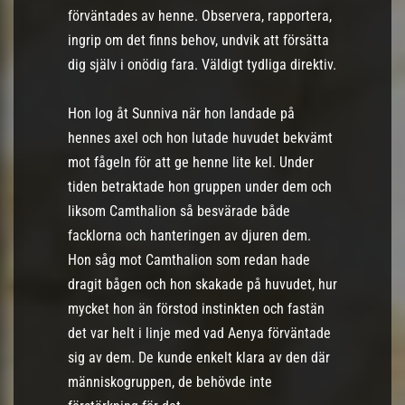
förväntades av henne. Observera, rapportera,
ingrip om det finns behov, undvik att försätta
dig själv i onödig fara. Väldigt tydliga direktiv.
Hon log åt Sunniva när hon landade på
hennes axel och hon lutade huvudet bekvämt
mot fågeln för att ge henne lite kel. Under
tiden betraktade hon gruppen under dem och
liksom Camthalion så besvärade både
facklorna och hanteringen av djuren dem.
Hon såg mot Camthalion som redan hade
dragit bågen och hon skakade på huvudet, hur
mycket hon än förstod instinkten och fastän
det var helt i linje med vad Aenya förväntade
sig av dem. De kunde enkelt klara av den där
människogruppen, de behövde inte