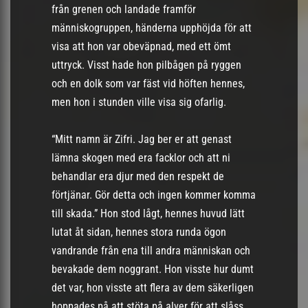
från grenen och landade framför
människogruppen, händerna upphöjda för att
visa att hon var obeväpnad, med ett ömt
uttryck. Visst hade hon pilbågen på ryggen
och en dolk som var fäst vid höften hennes,
men hon i stunden ville visa sig ofarlig.
“Mitt namn är Zifri. Jag ber er att genast
lämna skogen med era facklor och att ni
behandlar era djur med den respekt de
förtjänar. Gör detta och ingen kommer komma
till skada.” Hon stod lågt, hennes huvud lätt
lutat åt sidan, hennes stora runda ögon
vandrande från ena till andra människan och
bevakade dem noggrant. Hon visste hur dumt
det var, hon visste att flera av dem säkerligen
hoppades på att stöta på alver för att slåss,