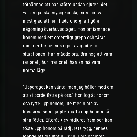
förnärmad att han stötte undan djuren, det
var en ganska mysig känsla, men hon var
mest glad att han hade energi att göra
någonting överhuvudtaget. Hon omfamnade
honom med ett ordentligt grepp och tårar
rann ner för hennes ögon av glädje för
situationen. Han mådde bra. Bra nog att vara
rationell, hur irrationell han än må vara i
normalläge.
“Uppdraget kan vänta, men jag håller med om
att vi borde flytta på oss.” Hon log åt honom
och lyfte upp honom, lite med hjälp av
hundarna som hjälpte knuffa upp honom på
sina fötter. Efteråt klev rådjuret fram och hon
föste upp honom på rådjurets rygg, hennes
leende ett resultat nu av hur hjälpsamma