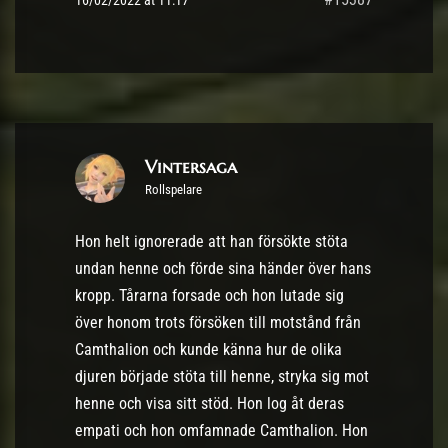
16/02/2022 at 11:17
Vintersaga
Rollspelare
Hon helt ignorerade att han försökte stöta
undan henne och förde sina händer över hans
kropp. Tårarna forsade och hon lutade sig
över honom trots försöken till motstånd från
Camthalion och kunde känna hur de olika
djuren började stöta till henne, stryka sig mot
henne och visa sitt stöd. Hon log åt deras
empati och hon omfamnade Camthalion. Hon