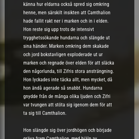
känna hur eldarna också spred sig omkring
henne, men särskilt insikten att Camthalion
hade fallit rakt ner i marken och in i elden.
Hon reste sig upp trots de intensivt
trygghetssökande hundarna och slängde ut
sina händer. Marken omkring dem skakade
och jord bokstavligen exploderade ut ur
marken och regnade över elden för att släcka
den någorlunda, till Zifris stora ansträngning.
Hon lyckades inte täcka allt, men mycket, då
hon ändå agerade så snabbt. Hundarna
gnydde från de många olika ljuden och Zifri
var tvungen att stöta sig igenom dem för att
ta sig till Camthalion.
Hon slängde sig över jordhögen och började
gräva fram Camthalion, med hjälp av