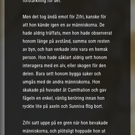
förstärkning för det.
Men det tog ändå emot för Zifri, kanske för
att hon kände igen en av människorna. De
hade aldrig träffats, men hon hade observerat
honom länge på avstånd, samma som resten
av byn, och han verkade inte vara en hemsk
person. Hon hade såklart aldrig sett honom
interagera med en alv, eller skogen för den
delen. Bara sett honom bygga saker och
umgås med de andra människorna. Hon
skakade på huvudet åt Camthalion och gav
fågeln en enkel, vänlig beröring innan hon
ryckte lite på axeln och Sunniva flög bort.
Zifri satt uppe på en gren när hon bevakade
människorna, och plötsligt hoppade hon ut