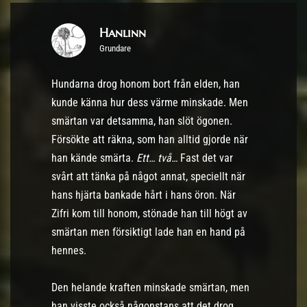
Hanlinn
Grundare
Hundarna drog honom bort från elden, han
kunde känna hur dess värme minskade. Men
smärtan var detsamma, han slöt ögonen.
Försökte att räkna, som han alltid gjorde när
han kände smärta.
Ett… två…
Fast det var
svårt att tänka på något annat, speciellt när
hans hjärta bankade hårt i hans öron. När
Zifri kom till honom, stönade han till högt av
smärtan men försiktigt lade han en hand på
hennes.
Den helande kraften minskade smärtan, men
han visste också någonstans att det drog