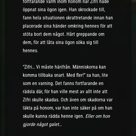
fortfarande varm inom honom när Zifri hade
öppnat sina ögon igen. Han skrockade till,
fann hela situationen skrattretande innan han
placerade sina händer omkring hennes för att
stöta bort dem något. Hårt greppande om
dem, för att låta sina ögon söka sig till
hennes.
“Zifri… Vi måste härifrån. Människorna kan
komma tillbaka snart. Med fler!” sa han, lite
som en varning. Det fanns fortfarande en
rädsla där, för han ville mest av allt inte att
Zifri skulle skadas. Och även om skadorna var
läkta på honom, var han inte säker på om han
skulle kunna rädda henne igen.
Eller om hon
gjorde något galet…