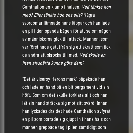
Camthalion en klump i halsen.
Vad tänkte hon
med? Eller tänkte hon ens alls?
Några
svordomar lämnade hans läppar och han lade
en pil i den spända bågen för att se om någon
av människorna gick till attack. Mannen, som
var först hade gett ifrån sig ett skratt som fick
de andra att skrocka till med.
Vad skulle en
liten alvsnärta kunna göra dem?
“Det är viseroy Herons mark” påpekade han
och lade en hand på en bit pergament vid sin
höft. Som om det skulle förklara allt och han
lät sin hand sträcka sig mot sitt svärd. Innan
han lyckades dra det hade Camthalion avfyrat
en pil som borrade sig djupt in i hans hals och
mannen greppade tag i pilen samtidigt som