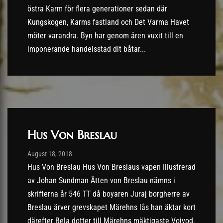
östra Karm för flera generationer sedan där
Kungskogen, Karms fastland och Det Varma Havet
möter varandra. Byn har genom åren vuxit till en
imponerande handelsstad dit båtar...
Hus Von Breslau
Post has published by
18/08/2018
August 18, 2018
Hus Von Breslau Hus Von Breslaus vapen Illustrerad
av Johan Sundman Ätten von Breslau nämns i
skrifterna år 546 TT då boyaren Juraj borgherre av
Breslau ärver grevskapet Märehns lås han äktar kort
därefter Bela dotter till Märehns mäktigaste Vojvod.