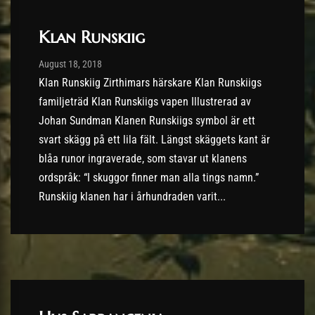
Klan Runskiig
Post has published by
18/08/2018
August 18, 2018
Klan Runskiig Zirthimars härskare Klan Runskiigs
familjeträd Klan Runskiigs vapen Illustrerad av
Johan Sundman Klanen Runskiigs symbol är ett
svart skägg på ett lila fält. Längst skäggets kant är
blåa runor ingraverade, som stavar ut klanens
ordspråk: “I skuggor finner man alla tings namn.”
Runskiig klanen har i århundraden varit...