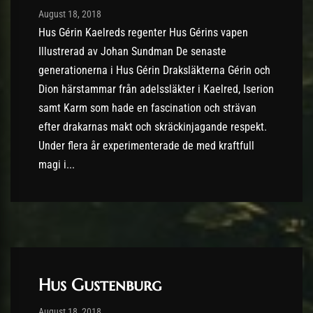
Post has published by
10/09/2018
August 18, 2018
Hus Gérin Kaelreds regenter Hus Gérins vapen
Illustrerad av Johan Sundman De senaste
generationerna i Hus Gérin Draksläkterna Gérin och
Dion härstammar från adelssläkter i Kaelred, Iserion
samt Karm som hade en fascination och strävan
efter drakarnas makt och skräckinjagande respekt.
Under flera år experimenterade de med kraftfull
magi i...
Hus Gustenburg
Post has published by
18/08/2018
August 18, 2018