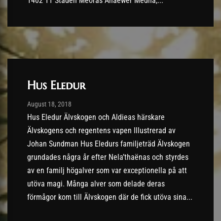
1402 TT Staden Meoras Anaewer Medna,...
Hus Eledur
Post has published by
10/09/2018
August 18, 2018
Hus Eledur Älvskogen och Aldieas härskare
Älvskogens och regentens vapen Illustrerad av
Johan Sundman Hus Eledurs familjeträd Älvskogen
grundades några år efter Nela’thaënas och styrdes
av en familj högalver som var exceptionella på att
utöva magi. Många alver som delade deras
förmågor kom till Älvskogen där de fick utöva sina...