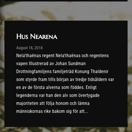
Hus Nearena
Post has published by
10/09/2018
August 18, 2018
Nela'thaënas regent Nela'thaënas och regentens
vapen Illustrerad av Johan Sundman
Drottningfamiljens familjeträd Konung Thaldenir
som styrde fram tills början av tredje tidsåldern var
en av de första alverna som föddes. Enligt
legenderna var han den alv som övertygade
majoriteten att följa honom och lämna
människornas rike bakom sig för att...