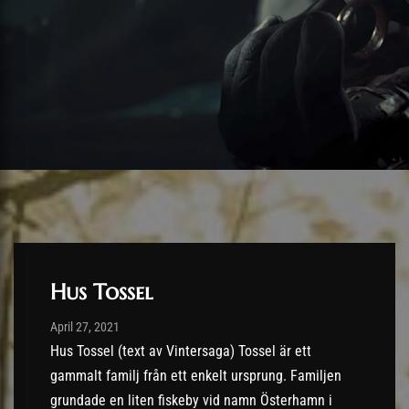
Hus Tossel
Post has published by
28/04/2021
April 27, 2021
Hus Tossel (text av Vintersaga) Tossel är ett
gammalt familj från ett enkelt ursprung. Familjen
grundade en liten fiskeby vid namn Österhamn i