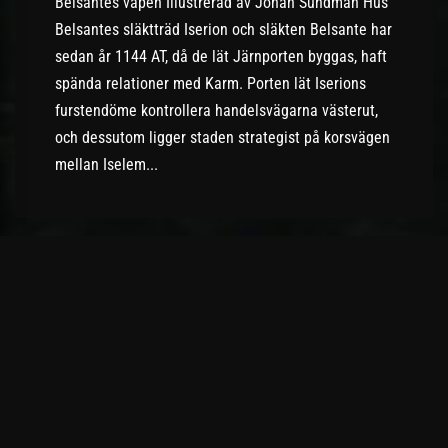
Belsantes vapen Illustrerad av Johan Sundman Hus
Belsantes släktträd Iserion och släkten Belsante har
sedan år 1144 AT, då de lät Järnporten byggas, haft
spända relationer med Karm. Porten lät Iserions
furstendöme kontrollera handelsvägarna västerut,
och dessutom ligger staden strategist på korsvägen
mellan Iselem...
Hus Valmont
Post has published by
10/09/2018
August 18, 2018
Hus Valmont Hus Valmonts vapen Illustrerad av
Johan Sundman Senaste generationerna i Hus