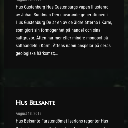
Hus Gustenburg Hus Gustenburgs vapen Illusterad
av Johan Sundman Den nuvarande generationen i
Hus Gustenburg De är en av de äldre ätterna i Karm,
som gjort sin förmögenhet på handel och sina
saltgruvor. Ätten har mer eller mindre monopol på
salthandeln i Karm. Ättens namn anspelar på deras
geologiska härkomst;...
Hus Belsante
Post has published by
10/09/2018
August 18, 2018
Hus Belsante Furstendömet Iserions regenter Hus