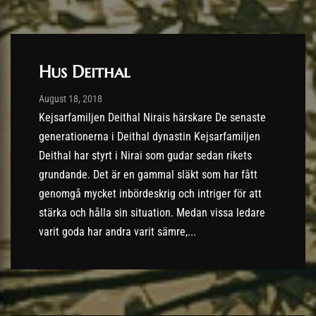
Hus Deithal
Post has published by
03/12/2022
August 18, 2018
Kejsarfamiljen Deithal Nirais härskare De senaste
generationerna i Deithal dynastin Kejsarfamiljen
Deithal har styrt i Nirai som gudar sedan rikets
grundande. Det är en gammal släkt som har fått
genomgå mycket inbördeskrig och intriger för att
stärka och hålla sin situation. Medan vissa ledare
varit goda har andra varit sämre,...