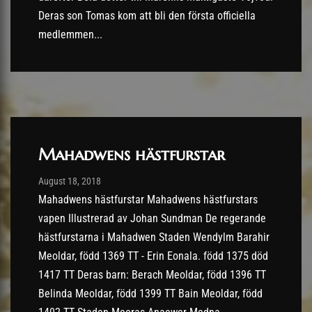
Deras son Tomas kom att bli den första officiella
medlemmen...
Mahadwens hästfurstar
Post has published by
27/02/2022
August 18, 2018
Mahadwens hästfurstar Mahadwens hästfurstars
vapen Illustrerad av Johan Sundman De regerande
hästfurstarna i Mahadwen Staden Wendylm Barahir
Meoldar, född 1369 TT - Erin Eonala. född 1375 död
1417 TT Deras barn: Berach Meoldar, född 1396 TT
Belinda Meoldar, född 1399 TT Bain Meoldar, född