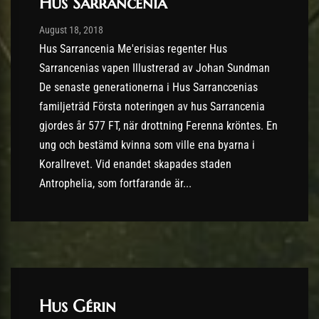
Hus Sarrancenia
Post has published by
10/09/2018
August 18, 2018
Hus Sarrancenia Me'erisias regenter Hus
Sarrancenias vapen Illustrerad av Johan Sundman
De senaste generationerna i Hus Sarranccenias
familjeträd Första noteringen av hus Sarrancenia
gjordes år 577 FT, när drottning Ferenna kröntes. En
ung och bestämd kvinna som ville ena byarna i
Korallrevet. Vid enandet skapades staden
Antrophelia, som fortfarande är...
Hus Gérin