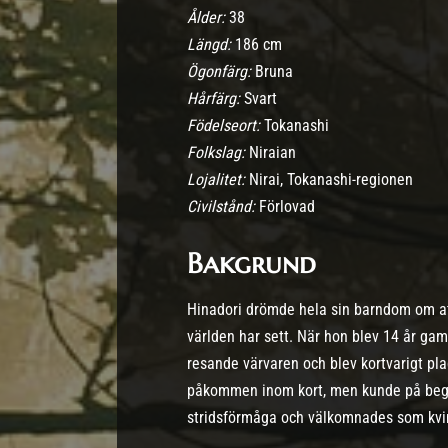
Ålder:
38
Längd:
186 cm
Ögonfärg:
Bruna
Hårfärg:
Svart
Födelseort:
Tokanashi
Folkslag:
Niraian
Lojalitet:
Nirai, Tokanashi-regionen
Civilstånd:
Förlovad
Bakgrund
Hinadori drömde hela sin barndom om att
världen har sett. När hon blev 14 år ga
resande värvaren och blev kortvarigt pla
påkommen inom kort, men kunde på begära
stridsförmåga och välkomnades som kvinn