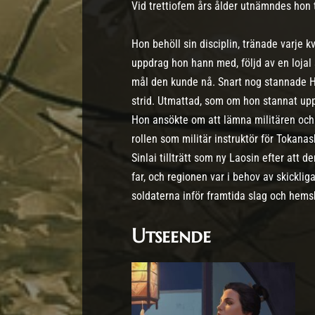
Vid trettiofem års ålder utnämndes hon ti
Hon behöll sin disciplin, tränade varje kv
uppdrag hon hann med, följd av en lojal s
mål den kunde nå. Snart nog stannade H
strid. Utmattad, som om hon stannat upp
Hon ansökte om att lämna militären och 
rollen som militär instruktör för Tokana
Sinlai tillträtt som ny Laosin efter att
far, och regionen var i behov av skickli
soldaterna inför framtida slag och hemsk
Utseende