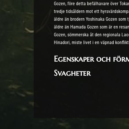
Gozen, före detta befälhavare över Tokana
tredje tidsåldern mot ett hyrsvärdskompa
äldre än brodern Yoshinaka Gozen som tjä
äldre än Hamada Gozen som är en resan
Gozen, sömmerska åt den regionala Laosin
Hinadori, miste livet i en väpnad konfli
Egenskaper och fö
Svagheter