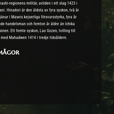
shi-regionens militär, avliden i ett slag 1423 i
ni. Hinadori är den äldsta av fyra syskon, två år
nar i Maseis kejserliga försvarsstyrka, fyra år
de handelsman och femton år äldre än Ichika
en. Ett femte syskon, Lao Gozen, tvilling till
kt med Mahadwen 1414 i tredje tidsåldern.
rmågor