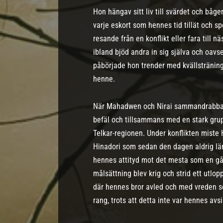
Hon hängav sitt liv till svärdet och bågen,
varje eskort som hennes tid tillät och s
resande från en konflikt eller fara till n
ibland bjöd andra in sig själva och oav
påbörjade hon trender med kvällsträning
henne.
När Mahadwen och Nirai sammandrabbade 
befäl och tillsammans med en stark grupp
Telkar-regionen. Under konflikten miste H
Hinadori som sedan den dagen aldrig lämn
hennes attityd mot det mesta som en gå
målsättning blev krig och strid ett utlopp
där hennes bror avled och med vreden s
rang, trots att detta inte var hennes avs