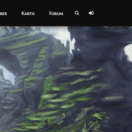
rer
rer
Karta
Karta
Forum
Forum
17/08/2022