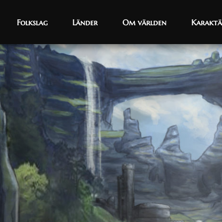
Folkslag
Folkslag
Länder
Länder
Om världen
Om världen
Karaktä
Karaktä