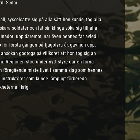
ll Sinlai.
äll, sysselsatte sig på alla sätt hon kunde, tog alla
kara soldater och lät sin klinga söka sig till alla
inadori upp däremot, när även hennes far avled i
 för första gången på tjugofyra år, gav hon upp.
ansökan godtogs på villkoret att hon tog sig an
shi. Regionen stod under nytt styre där en forna
 den föregående miste livet i samma slag som hennes
ga instruktörer som kunde lämpligt förbereda
heterna i krig.