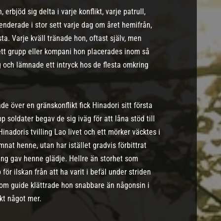
 erbjöd sig delta i varje konflikt, varje patrull,
penderade i stor sett varje dag om året hemifrån,
ästa. Varje kväll tränade hon, oftast själv, men
sett grupp eller kompani hon placerades inom så
 och lämnade ett intryck hos de flesta omkring
över en gränskonflikt fick Hinadori sitt första
 soldater begav de sig iväg för att låna stöd till
inadoris tvilling Lao livet och ett mörker väcktes i
at henne, utan har istället gradvis förbittrat
ng gav henne glädje. Hellre än storhet som
 för ilskan från att ha varit i befäl under striden
om guide klättrade hon snabbare än någonsin i
ikt något mer.