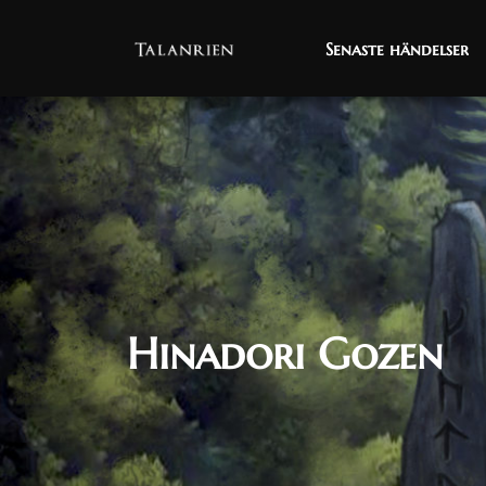
Senaste händelser
Senaste händelser
Hinadori Gozen