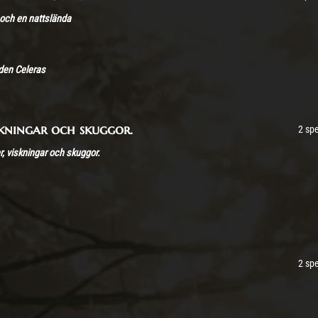
 och en nattslända
den Celeras
skningar och skuggor.
2 sp
, viskningar och skuggor.
2 sp