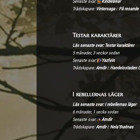
Senaste svar:
KindleBear
Trådskapare:
Vintersaga
i:
På resande 
Testar karaktärer
Läs senaste svar: Testar karaktärer
5 månader, 3 veckor sedan
Senaste svar:
Yazfein
Trådskapare:
Amdir
i:
Handelsstaden C
I rebellernas läger
Läs senaste svar: I rebellernas läger
6 månader, 1 vecka sedan
Senaste svar:
Amdir
Trådskapare:
Amdir
i:
Nela’thaënas