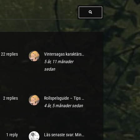
22 replies
Vintersagas karaktärslista
5 år, 11 månader
sedan
2 replies
Rollspelsguide – Tips till spel i text och en diskussionstråd
4 år, 5 månader sedan
1 reply
Läs senaste svar: Minnesluckan