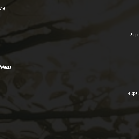
fot
3 sp
eleras
4 spel