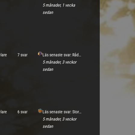
5 månader, 1 vecka
sedan
elare
7 svar
Läs senaste svar: Rådet samlas, röster, viskningar och skuggor.
5 månader, 3 veckor
sedan
elare
6 svar
Läs senaste svar: Stormfrun
5 månader, 3 veckor
sedan