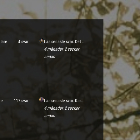
elare
4 svar
Läs senaste svar: Det brustna svärdet
4 månader, 2 veckor
sedan
re
117 svar
Läs senaste svar: Karavanen till Iselem når Eldoria (Arzin)
4 månader, 2 veckor
sedan