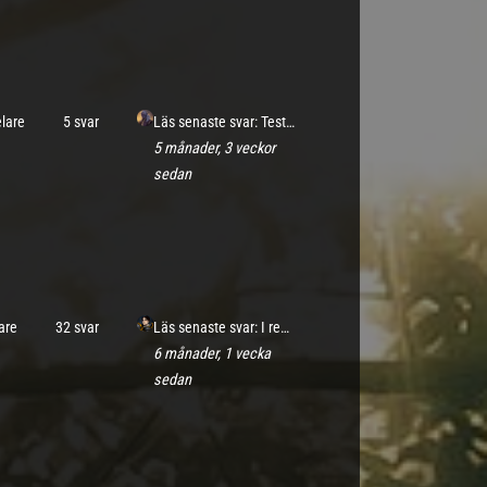
elare
5 svar
Läs senaste svar: Testar karaktärer
5 månader, 3 veckor
sedan
are
32 svar
Läs senaste svar: I rebellernas läger
6 månader, 1 vecka
sedan