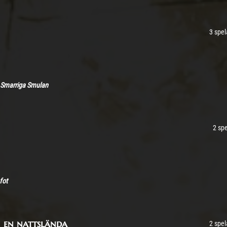
3 spel
 Smarriga Smulan
2 sp
fot
h en nattslända
2 spel