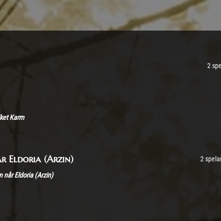
2 sp
ket Karm
r Eldoria (Arzin)
2 spela
 når Eldoria (Arzin)