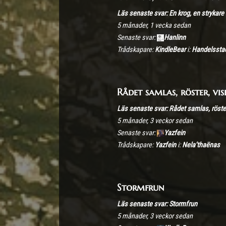
Läs senaste svar: En krog, en strykare
5 månader, 1 vecka sedan
Senaste svar:
Hanlinn
Trådskapare:
KindleBear
i:
Handelssta
Rådet samlas, röster, vi
Läs senaste svar: Rådet samlas, röster
5 månader, 3 veckor sedan
Senaste svar:
Yazfein
Trådskapare:
Yazfein
i:
Nela’thaënas
Stormfrun
Läs senaste svar: Stormfrun
5 månader, 3 veckor sedan