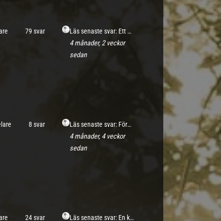
are
79 svar
Läs senaste svar: Ett möte utan likar
4 månader, 2 veckor
sedan
elare
8 svar
Läs senaste svar: Förgät Mig Ej
4 månader, 4 veckor
sedan
are
24 svar
Läs senaste svar: En krog, en strykare och en nattslända