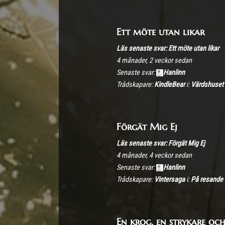
Ett möte utan likar
Läs senaste svar: Ett möte utan likar
4 månader, 2 veckor sedan
Senaste svar:
Hanlinn
Trådskapare:
KindleBear
i:
Värdshuset
Förgät Mig Ej
Läs senaste svar: Förgät Mig Ej
4 månader, 4 veckor sedan
Senaste svar:
Hanlinn
Trådskapare:
Vintersaga
i:
På resande 
En krog, en strykare oc