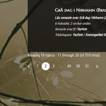
Grå dag i Nirhamn (Bra
Läs senaste svar: Grå dag i Nirhamn (
6 månader, 2 veckor sedan
Senaste svar:
Yazfein
Trådskapare:
Yazfein
i:
Konungariket 
Viewing 10 topics - 11 through 20 (of 510 total)
1
2
3
…
49
50
51