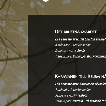
Det brustna svärdet
Läs senaste svar: Det brustna svärdet
4 månader, 2 veckor sedan
Senaste svar:
Amdir
Trådskapare:
Corlan_Anab
i:
Konungari
Karavanen till Iselem nå
Läs senaste svar: Karavanen till Iselem
4 månader, 2 veckor sedan
Senaste svar:
Yazfein
Trådskapare:
Yazfein
i:
På resande fot