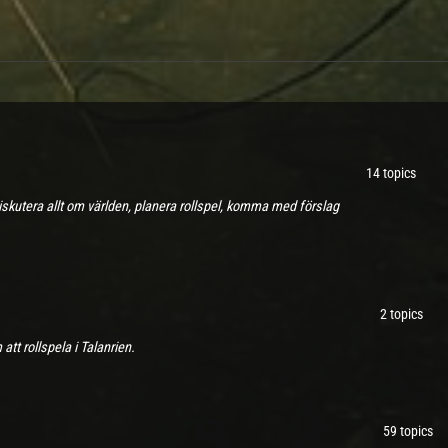
14 topics
diskutera allt om världen, planera rollspel, komma med förslag
2 topics
tt rollspela i Talanrien.
59 topics