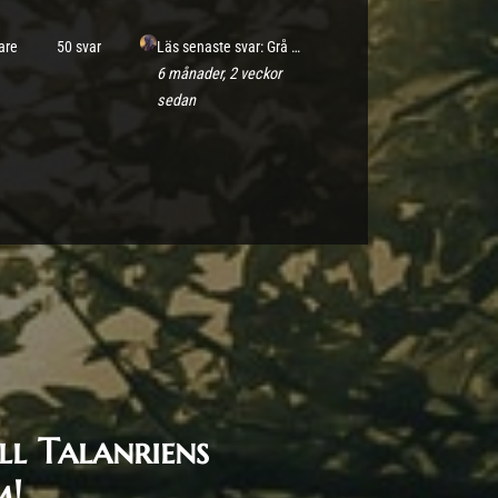
are
50 svar
Läs senaste svar: Grå dag i Nirhamn (Brand)
6 månader, 2 veckor
sedan
l Talanriens
m!