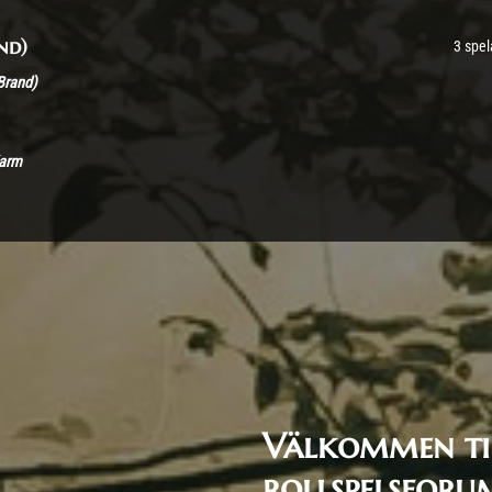
nd)
3 spel
Brand)
Karm
Välkommen til
rollspelsforu